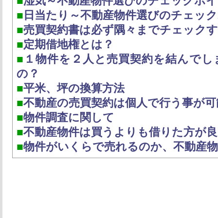
■
湿気～不動産物件選びのチェックポイ
■
日当たり～不動産物件選びのチェッ
■
売買契約書は必ず隅々までチェックす
■
定期借地権とは？
■
１物件を２人と売買契約を結んでし
の？
■
平米、坪の換算方法
■
不動産の売買契約は個人で行う事が可
■
物件調査に関して
■
不動産物件は買うよりも借りた方が良
■
物件がいくらで売れるのか、不動産物