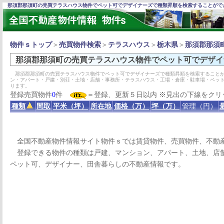
那須郡那須町の売買テラスハウス物件でペット可でデザイナーズで種類昇順を検索することがで
物件ｓトップ
＞
売買物件検索
＞
テラスハウス
＞
栃木県
＞
那須郡那須
那須郡那須町の売買テラスハウス物件でペット可でデザイ
那須郡那須町の売買テラスハウス物件でペット可でデザイナーズで種類昇順を検索することが
ン・アパート・戸建・別荘・土地・店舗・事務所・テラスハウス・工場・倉庫・駐車場・ペッ
ります。
登録売買物件
0
件
＝登録、更新５日以内 ※見出の下線をクリ
種類
間取
平米（坪）
所在地
価格（万）
坪（万）
管理（円）
全国不動産物件情報サイト物件ｓでは賃貸物件、売買物件、不動
登録できる物件の種類は戸建、マンション、アパート、土地、店舗
ペット可、デザイナー、田舎暮らしの不動産情報です。