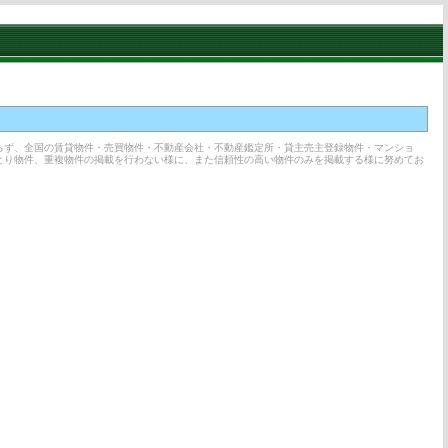
らず、全国の賃貸物件・売買物件・不動産会社・不動産鑑定所・貸主売主登録物件・マンショ
とり物件、重複物件の掲載を行わない様に、また信頼性の高い物件のみを掲載する様に努めてお