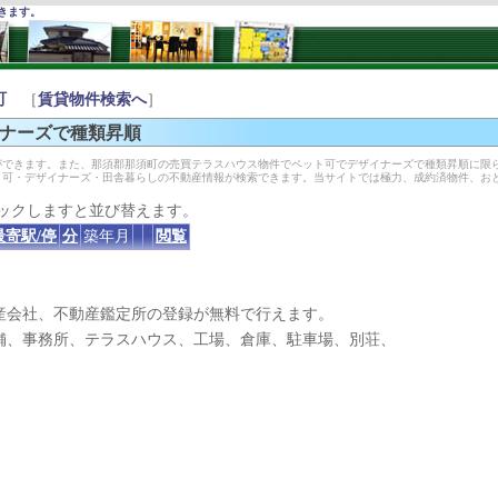
きます。
町
［
賃貸物件検索へ
］
ナーズで種類昇順
できます。また、那須郡那須町の売買テラスハウス物件でペット可でデザイナーズで種類昇順に限
ト可・デザイナーズ・田舎暮らしの不動産情報が検索できます。当サイトでは極力、成約済物件、お
ックしますと並び替えます。
最寄駅/停
分
築年月
閲覧
産会社、不動産鑑定所の登録が無料で行えます。
、事務所、テラスハウス、工場、倉庫、駐車場、別荘、