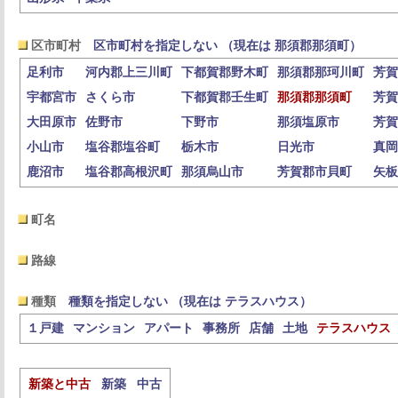
区市町村
区市町村を指定しない （現在は 那須郡那須町）
足利市
河内郡上三川町
下都賀郡野木町
那須郡那珂川町
芳賀
宇都宮市
さくら市
下都賀郡壬生町
那須郡那須町
芳賀
大田原市
佐野市
下野市
那須塩原市
芳賀
小山市
塩谷郡塩谷町
栃木市
日光市
真岡
鹿沼市
塩谷郡高根沢町
那須烏山市
芳賀郡市貝町
矢板
町名
路線
種類
種類を指定しない （現在は テラスハウス）
１戸建
マンション
アパート
事務所
店舗
土地
テラスハウス
新築と中古
新築
中古