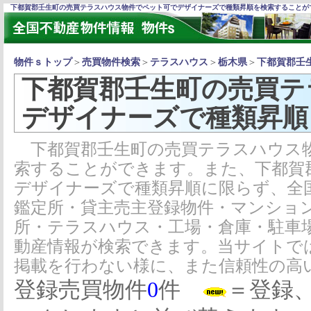
下都賀郡壬生町の売買テラスハウス物件でペット可でデザイナーズで種類昇順を検索することが
物件ｓトップ
＞
売買物件検索
＞
テラスハウス
＞
栃木県
＞
下都賀郡壬
下都賀郡壬生町の売買テ
デザイナーズで種類昇順
下都賀郡壬生町の売買テラスハウス物
索することができます。また、下都賀
デザイナーズで種類昇順に限らず、全
鑑定所・貸主売主登録物件・マンショ
所・テラスハウス・工場・倉庫・駐車
動産情報が検索できます。当サイトで
掲載を行わない様に、また信頼性の高
登録売買物件
0
件
＝登録