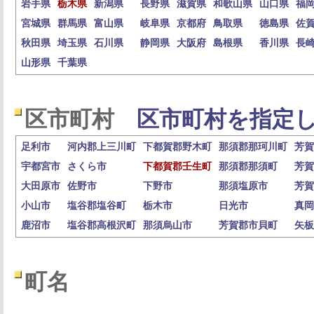
岩手県
栃木県
新潟県
長野県
滋賀県
和歌山県
山口県
福
宮城県
群馬県
富山県
岐阜県
京都府
鳥取県
徳島県
佐
秋田県
埼玉県
石川県
静岡県
大阪府
島根県
香川県
長
山形県
千葉県
区市町村
区市町村を指定し
足利市
河内郡上三川町
下都賀郡野木町
那須郡那珂川町
芳賀
宇都宮市
さくら市
下都賀郡壬生町
那須郡那須町
芳賀
大田原市
佐野市
下野市
那須塩原市
芳賀
小山市
塩谷郡塩谷町
栃木市
日光市
真岡
鹿沼市
塩谷郡高根沢町
那須烏山市
芳賀郡市貝町
矢板
町名