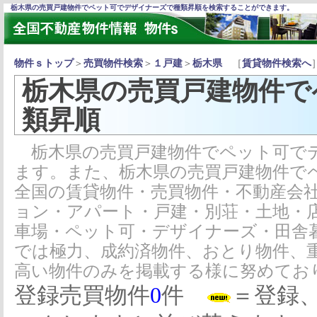
栃木県の売買戸建物件でペット可でデザイナーズで種類昇順を検索することができます。
物件ｓトップ
＞
売買物件検索
＞
１戸建
＞
栃木県
［
賃貸物件検索へ
栃木県の売買戸建物件で
類昇順
栃木県の売買戸建物件でペット可で
ます。また、栃木県の売買戸建物件で
全国の賃貸物件・売買物件・不動産会
ョン・アパート・戸建・別荘・土地・
車場・ペット可・デザイナーズ・田舎
では極力、成約済物件、おとり物件、
高い物件のみを掲載する様に努めてお
登録売買物件
0
件
＝登録