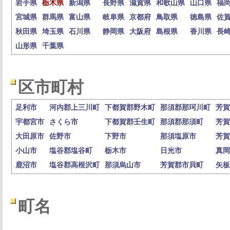
岩手県
栃木県
新潟県
長野県
滋賀県
和歌山県
山口県
福
宮城県
群馬県
富山県
岐阜県
京都府
鳥取県
徳島県
佐
秋田県
埼玉県
石川県
静岡県
大阪府
島根県
香川県
長
山形県
千葉県
区市町村
足利市
河内郡上三川町
下都賀郡野木町
那須郡那珂川町
芳賀
宇都宮市
さくら市
下都賀郡壬生町
那須郡那須町
芳賀
大田原市
佐野市
下野市
那須塩原市
芳賀
小山市
塩谷郡塩谷町
栃木市
日光市
真岡
鹿沼市
塩谷郡高根沢町
那須烏山市
芳賀郡市貝町
矢板
町名