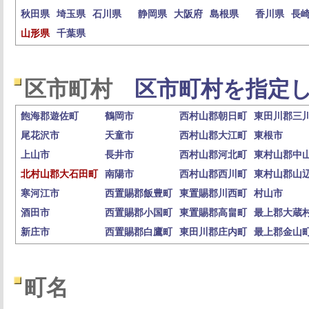
秋田県
埼玉県
石川県
静岡県
大阪府
島根県
香川県
長
山形県
千葉県
区市町村
区市町村を指定し
飽海郡遊佐町
鶴岡市
西村山郡朝日町
東田川郡三
尾花沢市
天童市
西村山郡大江町
東根市
上山市
長井市
西村山郡河北町
東村山郡中
北村山郡大石田町
南陽市
西村山郡西川町
東村山郡山
寒河江市
西置賜郡飯豊町
東置賜郡川西町
村山市
酒田市
西置賜郡小国町
東置賜郡高畠町
最上郡大蔵
新庄市
西置賜郡白鷹町
東田川郡庄内町
最上郡金山
町名