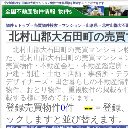
北村山郡大石田町の売買マンション物件で種類昇順を検索することができます。
物件ｓトップ
＞
売買物件検索
＞
マンション
＞
山形県
＞
北村山郡大石
北村山郡大石田町の売買
北村山郡大石田町の売買マンション物
た、北村山郡大石田町の売買マンショ
売買物件・不動産会社・不動産鑑定所
戸建・別荘・土地・店舗・事務所・テ
デザイナーズ・田舎暮らしの不動産情
物件、おとり物件、重複物件の掲載を
載する様に努めております。
登録売買物件
0
件
＝登録
ックしますと並び替えます。