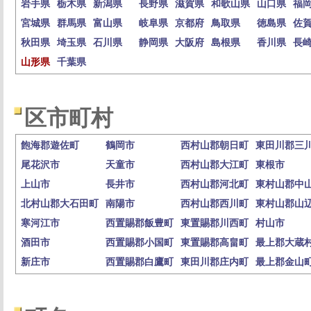
岩手県
栃木県
新潟県
長野県
滋賀県
和歌山県
山口県
福
宮城県
群馬県
富山県
岐阜県
京都府
鳥取県
徳島県
佐
秋田県
埼玉県
石川県
静岡県
大阪府
島根県
香川県
長
山形県
千葉県
区市町村
飽海郡遊佐町
鶴岡市
西村山郡朝日町
東田川郡三
尾花沢市
天童市
西村山郡大江町
東根市
上山市
長井市
西村山郡河北町
東村山郡中
北村山郡大石田町
南陽市
西村山郡西川町
東村山郡山
寒河江市
西置賜郡飯豊町
東置賜郡川西町
村山市
酒田市
西置賜郡小国町
東置賜郡高畠町
最上郡大蔵
新庄市
西置賜郡白鷹町
東田川郡庄内町
最上郡金山