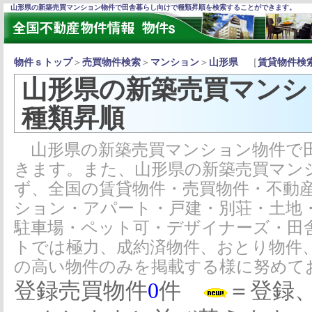
山形県の新築売買マンション物件で田舎暮らし向けで種類昇順を検索することができます。
物件ｓトップ
＞
売買物件検索
＞
マンション
＞
山形県
［
賃貸物件検
山形県の新築売買マンシ
種類昇順
山形県の新築売買マンション物件で田
きます。また、山形県の新築売買マン
ず、全国の賃貸物件・売買物件・不動
ション・アパート・戸建・別荘・土地
駐車場・ペット可・デザイナーズ・田
トでは極力、成約済物件、おとり物件
の高い物件のみを掲載する様に努めて
登録売買物件
0
件
＝登録