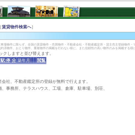
［
賃貸物件検索へ
］
車場物件に限らず、全国の賃貸物件・売買物件・不動産会社・不動産鑑定所・貸主売主登録物件・
成約済物件、おとり物件、重複物件の掲載を行わない様に、また信頼性の高い物件のみを掲載する様
ックしますと並び替えます。
駅/停
分
築年月
閲覧
産会社、不動産鑑定所の登録が無料で行えます。
、事務所、テラスハウス、工場、倉庫、駐車場、別荘、