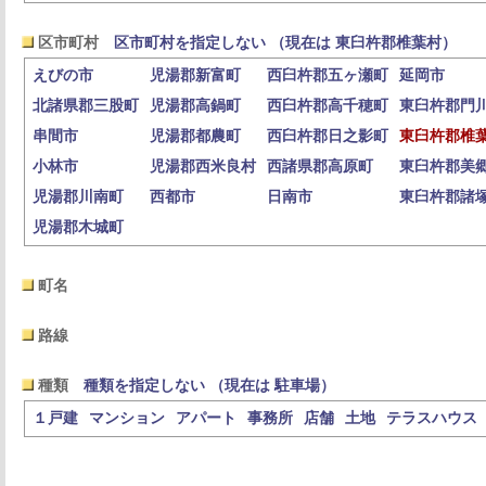
区市町村
区市町村を指定しない （現在は 東臼杵郡椎葉村）
えびの市
児湯郡新富町
西臼杵郡五ヶ瀬町
延岡市
北諸県郡三股町
児湯郡高鍋町
西臼杵郡高千穂町
東臼杵郡門
串間市
児湯郡都農町
西臼杵郡日之影町
東臼杵郡椎
小林市
児湯郡西米良村
西諸県郡高原町
東臼杵郡美
児湯郡川南町
西都市
日南市
東臼杵郡諸
児湯郡木城町
町名
路線
種類
種類を指定しない （現在は 駐車場）
１戸建
マンション
アパート
事務所
店舗
土地
テラスハウス