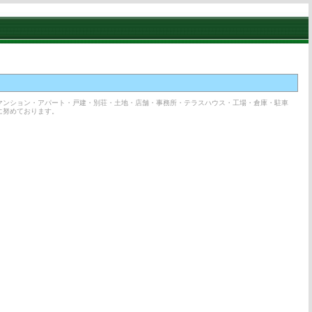
マンション・アパート・戸建・別荘・土地・店舗・事務所・テラスハウス・工場・倉庫・駐車
に努めております。