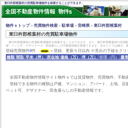
東臼杵郡椎葉村の売買駐車場物件を検索することができます。
物件ｓトップ
＞
売買物件検索
＞
駐車場
＞
宮崎県
＞
東臼杵郡椎葉村
東臼杵郡椎葉村の売買駐車場物件
東臼杵郡椎葉村の売買駐車場物件を検索することができます。また、東臼杵郡椎葉村の売買駐
場・ペット可・デザイナーズ・田舎暮らしの不動産情報が検索できます。当サイトでは極力、
登録売買物件
0
件
＝登録、更新５日以内 ※見出の下線をクリ
種類
間取
平米（坪）
所在地
価格（万）
坪（万）
管理（円）
最寄
全国不動産物件情報サイト物件ｓでは賃貸物件、売買物件、不動
登録できる物件の種類は戸建、マンション、アパート、土地、店舗
ペット可、デザイナー、田舎暮らしの不動産情報です。