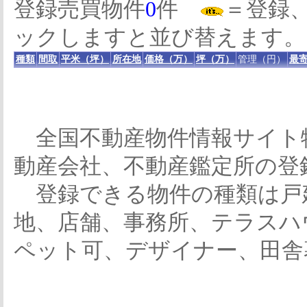
登録売買物件
0
件
＝登録
ックしますと並び替えます。
種類
間取
平米（坪）
所在地
価格（万）
坪（万）
管理（円）
最寄
全国不動産物件情報サイト
動産会社、不動産鑑定所の登
登録できる物件の種類は戸
地、店舗、事務所、テラスハ
ペット可、デザイナー、田舎