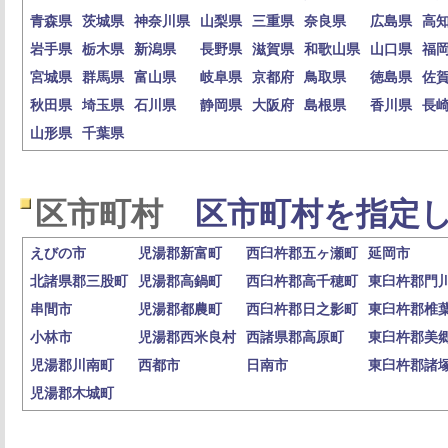
青森県
茨城県
神奈川県
山梨県
三重県
奈良県
広島県
高
岩手県
栃木県
新潟県
長野県
滋賀県
和歌山県
山口県
福
宮城県
群馬県
富山県
岐阜県
京都府
鳥取県
徳島県
佐
秋田県
埼玉県
石川県
静岡県
大阪府
島根県
香川県
長
山形県
千葉県
区市町村
区市町村を指定し
えびの市
児湯郡新富町
西臼杵郡五ヶ瀬町
延岡市
北諸県郡三股町
児湯郡高鍋町
西臼杵郡高千穂町
東臼杵郡門
串間市
児湯郡都農町
西臼杵郡日之影町
東臼杵郡椎
小林市
児湯郡西米良村
西諸県郡高原町
東臼杵郡美
児湯郡川南町
西都市
日南市
東臼杵郡諸
児湯郡木城町