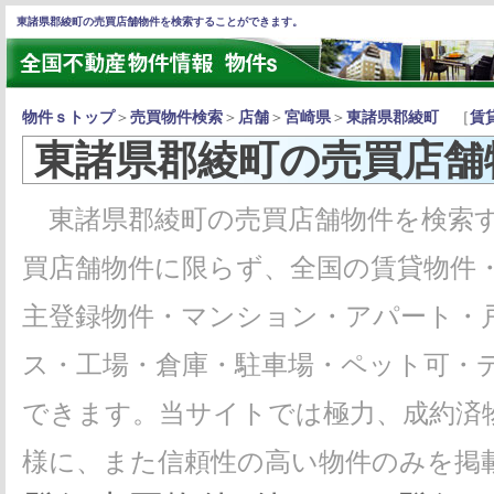
東諸県郡綾町の売買店舗物件を検索することができます。
物件ｓトップ
＞
売買物件検索
＞
店舗
＞
宮崎県
＞
東諸県郡綾町
［
賃
東諸県郡綾町の売買店舗
東諸県郡綾町の売買店舗物件を検索す
買店舗物件に限らず、全国の賃貸物件
主登録物件・マンション・アパート・
ス・工場・倉庫・駐車場・ペット可・
できます。当サイトでは極力、成約済
様に、また信頼性の高い物件のみを掲