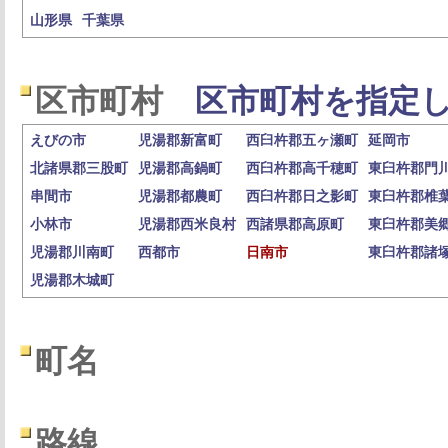
山形県
千葉県
区市町村
区市町村を指定し
えびの市
児湯郡新富町
西臼杵郡五ヶ瀬町
延岡市
北諸県郡三股町
児湯郡高鍋町
西臼杵郡高千穂町
東臼杵郡門
串間市
児湯郡都農町
西臼杵郡日之影町
東臼杵郡椎
小林市
児湯郡西米良村
西諸県郡高原町
東臼杵郡美
児湯郡川南町
西都市
日南市
東臼杵郡諸
児湯郡木城町
町名
路線