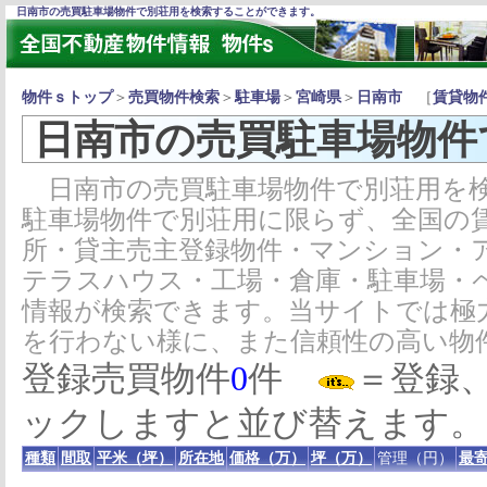
日南市の売買駐車場物件で別荘用を検索することができます。
物件ｓトップ
＞
売買物件検索
＞
駐車場
＞
宮崎県
＞
日南市
［
賃貸物
日南市の売買駐車場物件
日南市の売買駐車場物件で別荘用を検
駐車場物件で別荘用に限らず、全国の
所・貸主売主登録物件・マンション・
テラスハウス・工場・倉庫・駐車場・
情報が検索できます。当サイトでは極
を行わない様に、また信頼性の高い物
登録売買物件
0
件
＝登録
ックしますと並び替えます。
種類
間取
平米（坪）
所在地
価格（万）
坪（万）
管理（円）
最寄