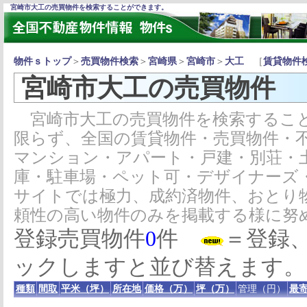
宮崎市大工の売買物件を検索することができます。
物件ｓトップ
＞
売買物件検索
＞
宮崎県
＞
宮崎市
＞
大工
［
賃貸物件
宮崎市大工の売買物件
宮崎市大工の売買物件を検索すること
限らず、全国の賃貸物件・売買物件・
マンション・アパート・戸建・別荘・
庫・駐車場・ペット可・デザイナーズ
サイトでは極力、成約済物件、おとり
頼性の高い物件のみを掲載する様に努
登録売買物件
0
件
＝登録
ックしますと並び替えます。
種類
間取
平米（坪）
所在地
価格（万）
坪（万）
管理（円）
最寄