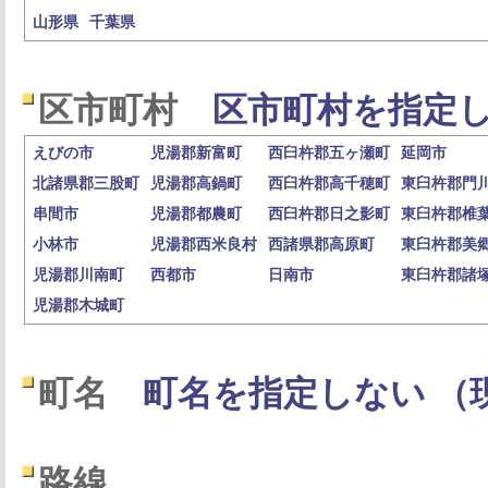
山形県
千葉県
区市町村
区市町村を指定し
えびの市
児湯郡新富町
西臼杵郡五ヶ瀬町
延岡市
北諸県郡三股町
児湯郡高鍋町
西臼杵郡高千穂町
東臼杵郡門
串間市
児湯郡都農町
西臼杵郡日之影町
東臼杵郡椎
小林市
児湯郡西米良村
西諸県郡高原町
東臼杵郡美
児湯郡川南町
西都市
日南市
東臼杵郡諸
児湯郡木城町
町名
町名を指定しない （
路線