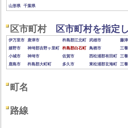
山形県
千葉県
区市町村
区市町村を指定し
伊万里市
唐津市
杵島郡江北町
武雄市
藤津
嬉野市
神埼郡吉野ヶ里町
杵島郡白石町
鳥栖市
三養
小城市
神埼市
佐賀市
西松浦郡有田町
三養
鹿島市
杵島郡大町町
多久市
東松浦郡玄海町
三養
町名
路線