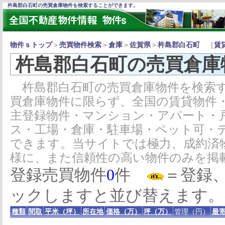
杵島郡白石町の売買倉庫物件を検索することができます。
物件ｓトップ
＞
売買物件検索
＞
倉庫
＞
佐賀県
＞
杵島郡白石町
［
賃
杵島郡白石町の売買倉庫
杵島郡白石町の売買倉庫物件を検索す
買倉庫物件に限らず、全国の賃貸物件
主登録物件・マンション・アパート・
ス・工場・倉庫・駐車場・ペット可・
できます。当サイトでは極力、成約済
様に、また信頼性の高い物件のみを掲
登録売買物件
0
件
＝登録
ックしますと並び替えます。
種類
間取
平米（坪）
所在地
価格（万）
坪（万）
管理（円）
最寄