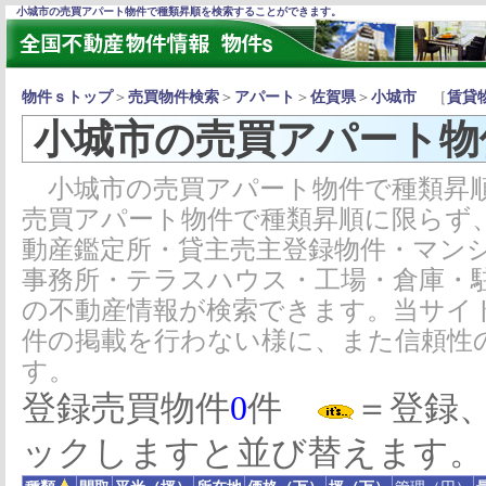
小城市の売買アパート物件で種類昇順を検索することができます。
物件ｓトップ
＞
売買物件検索
＞
アパート
＞
佐賀県
＞
小城市
［
賃貸
小城市の売買アパート物
小城市の売買アパート物件で種類昇順
売買アパート物件で種類昇順に限らず
動産鑑定所・貸主売主登録物件・マン
事務所・テラスハウス・工場・倉庫・
の不動産情報が検索できます。当サイ
件の掲載を行わない様に、また信頼性
す。
登録売買物件
0
件
＝登録
ックしますと並び替えます。