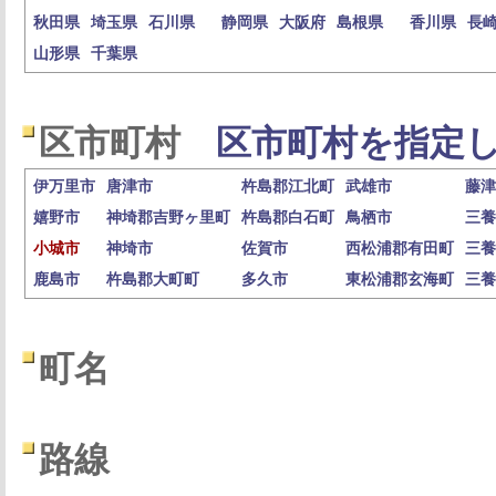
秋田県
埼玉県
石川県
静岡県
大阪府
島根県
香川県
長
山形県
千葉県
区市町村
区市町村を指定し
伊万里市
唐津市
杵島郡江北町
武雄市
藤津
嬉野市
神埼郡吉野ヶ里町
杵島郡白石町
鳥栖市
三養
小城市
神埼市
佐賀市
西松浦郡有田町
三養
鹿島市
杵島郡大町町
多久市
東松浦郡玄海町
三養
町名
路線