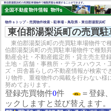
東伯郡湯梨浜町の売買駐車場物件で種類昇順を検索することができます。
物件ｓトップ
＞
売買物件検索
＞
駐車場
＞
鳥取県
＞
東伯郡湯梨浜町
東伯郡湯梨浜町の売買駐
東伯郡湯梨浜町の売買駐車場物件で種
伯郡湯梨浜町の売買駐車場物件で種類
動産会社・不動産鑑定所・貸主売主登
土地・店舗・事務所・テラスハウス・
ズ・田舎暮らしの不動産情報が検索で
り物件、重複物件の掲載を行わない様
努めております。
登録売買物件
0
件
＝登録
ックしますと並び替えます。