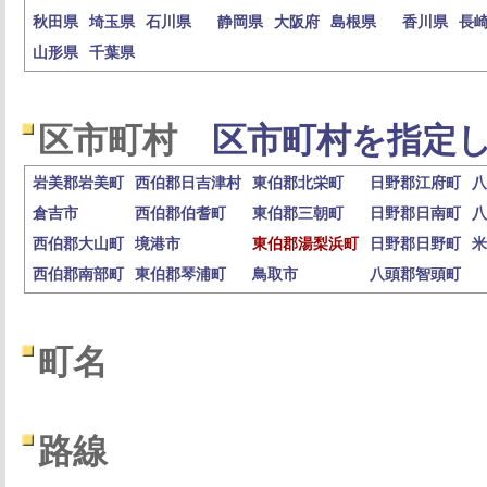
秋田県
埼玉県
石川県
静岡県
大阪府
島根県
香川県
長
山形県
千葉県
区市町村
区市町村を指定し
岩美郡岩美町
西伯郡日吉津村
東伯郡北栄町
日野郡江府町
八
倉吉市
西伯郡伯耆町
東伯郡三朝町
日野郡日南町
八
西伯郡大山町
境港市
東伯郡湯梨浜町
日野郡日野町
米
西伯郡南部町
東伯郡琴浦町
鳥取市
八頭郡智頭町
町名
路線