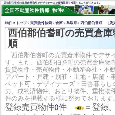
西伯郡伯耆町の売買倉庫物件でデザイナーズで種類昇順を検索することができます。
物件ｓトップ
＞
売買物件検索
＞
倉庫
＞
鳥取県
＞
西伯郡伯耆町
［
賃
西伯郡伯耆町の売買倉庫
順
西伯郡伯耆町の売買倉庫物件でデザイ
す。また、西伯郡伯耆町の売買倉庫物
賃貸物件・売買物件・不動産会社・不
アパート・戸建・別荘・土地・店舗・
ペット可・デザイナーズ・田舎暮らし
力、成約済物件、おとり物件、重複物
件のみを掲載する様に努めております
登録売買物件
0
件
＝登録