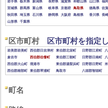
岩手県
栃木県
新潟県
長野県
滋賀県
和歌山県
山口県
福
宮城県
群馬県
富山県
岐阜県
京都府
鳥取県
徳島県
佐
秋田県
埼玉県
石川県
静岡県
大阪府
島根県
香川県
長
山形県
千葉県
区市町村
区市町村を指定し
岩美郡岩美町
西伯郡日吉津村
東伯郡北栄町
日野郡江府町
八
倉吉市
西伯郡伯耆町
東伯郡三朝町
日野郡日南町
八
西伯郡大山町
境港市
東伯郡湯梨浜町
日野郡日野町
米
西伯郡南部町
東伯郡琴浦町
鳥取市
八頭郡智頭町
町名