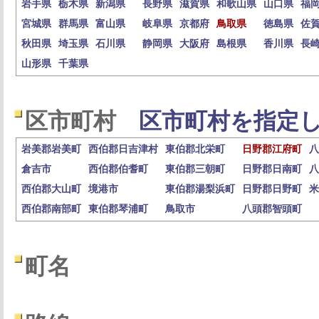
岩手県
栃木県
新潟県
長野県
滋賀県
和歌山県
山口県
福
宮城県
群馬県
富山県
岐阜県
京都府
鳥取県
徳島県
佐
秋田県
埼玉県
石川県
静岡県
大阪府
島根県
香川県
長
山形県
千葉県
区市町村
区市町村を指定し
岩美郡岩美町
西伯郡日吉津村
東伯郡北栄町
日野郡江府町
八
倉吉市
西伯郡伯耆町
東伯郡三朝町
日野郡日南町
八
西伯郡大山町
境港市
東伯郡湯梨浜町
日野郡日野町
米
西伯郡南部町
東伯郡琴浦町
鳥取市
八頭郡智頭町
町名