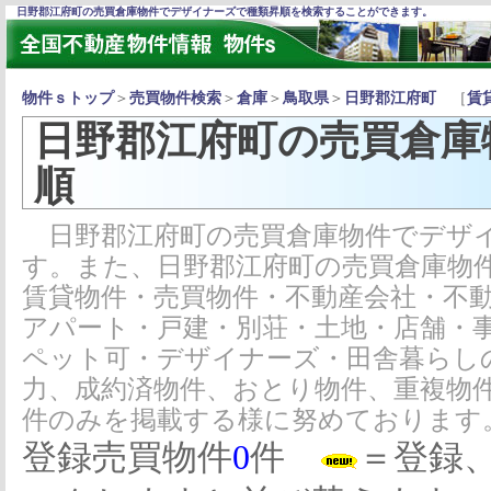
日野郡江府町の売買倉庫物件でデザイナーズで種類昇順を検索することができます。
物件ｓトップ
＞
売買物件検索
＞
倉庫
＞
鳥取県
＞
日野郡江府町
［
賃
日野郡江府町の売買倉庫
順
日野郡江府町の売買倉庫物件でデザイ
す。また、日野郡江府町の売買倉庫物
賃貸物件・売買物件・不動産会社・不
アパート・戸建・別荘・土地・店舗・
ペット可・デザイナーズ・田舎暮らし
力、成約済物件、おとり物件、重複物
件のみを掲載する様に努めております
登録売買物件
0
件
＝登録