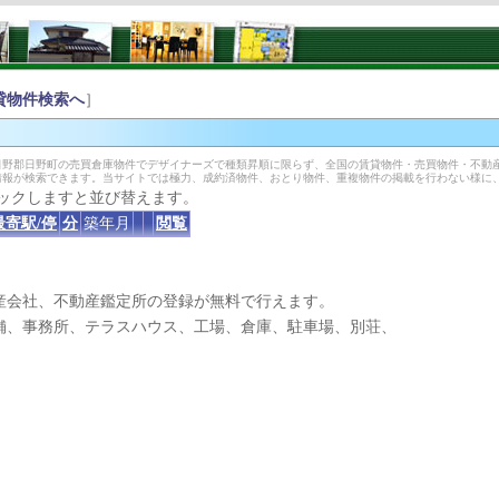
貸物件検索へ
］
野郡日野町の売買倉庫物件でデザイナーズで種類昇順に限らず、全国の賃貸物件・売買物件・不動
情報が検索できます。当サイトでは極力、成約済物件、おとり物件、重複物件の掲載を行わない様に
ックしますと並び替えます。
最寄駅/停
分
築年月
閲覧
産会社、不動産鑑定所の登録が無料で行えます。
、事務所、テラスハウス、工場、倉庫、駐車場、別荘、