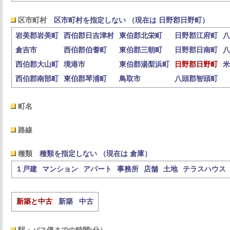
区市町村
区市町村を指定しない （現在は 日野郡日野町）
岩美郡岩美町
西伯郡日吉津村
東伯郡北栄町
日野郡江府町
八
倉吉市
西伯郡伯耆町
東伯郡三朝町
日野郡日南町
八
西伯郡大山町
境港市
東伯郡湯梨浜町
日野郡日野町
米
西伯郡南部町
東伯郡琴浦町
鳥取市
八頭郡智頭町
町名
路線
種類
種類を指定しない （現在は 倉庫）
１戸建
マンション
アパート
事務所
店舗
土地
テラスハウス
新築と中古
新築
中古