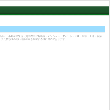
産会社・不動産鑑定所・貸主売主登録物件・マンション・アパート・戸建・別荘・土地・店舗・
、また信頼性の高い物件のみを掲載する様に努めております。