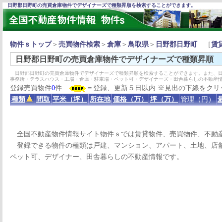
日野郡日野町の売買倉庫物件でデザイナーズで種類昇順を検索することができます。
物件ｓトップ
＞
売買物件検索
＞
倉庫
＞
鳥取県
＞
日野郡日野町
［
賃
日野郡日野町の売買倉庫物件でデザイナーズで種類昇順
日野郡日野町の売買倉庫物件でデザイナーズで種類昇順を検索することができます。また、日
事務所・テラスハウス・工場・倉庫・駐車場・ペット可・デザイナーズ・田舎暮らしの不動産
登録売買物件
0
件
＝登録、更新５日以内 ※見出の下線をクリ
種類
間取
平米（坪）
所在地
価格（万）
坪（万）
管理（円）
全国不動産物件情報サイト物件ｓでは賃貸物件、売買物件、不動
登録できる物件の種類は戸建、マンション、アパート、土地、店舗
ペット可、デザイナー、田舎暮らしの不動産情報です。