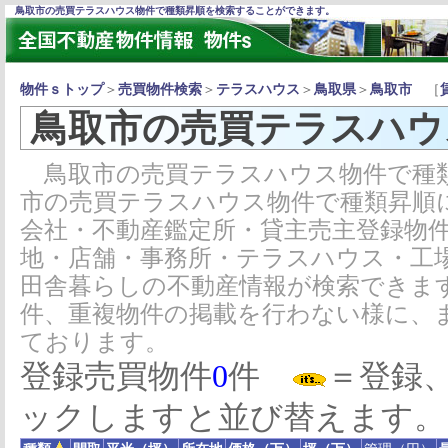
鳥取市の売買テラスハウス物件で種類昇順を検索することができます。
物件ｓトップ
＞
売買物件検索
＞
テラスハウス
＞
鳥取県
＞
鳥取市
［
鳥取市の売買テラスハウ
鳥取市の売買テラスハウス物件で種
市の売買テラスハウス物件で種類昇順
会社・不動産鑑定所・貸主売主登録物
地・店舗・事務所・テラスハウス・工
田舎暮らしの不動産情報が検索できま
件、重複物件の掲載を行わない様に、
ております。
登録売買物件
0
件
＝登録
ックしますと並び替えます。