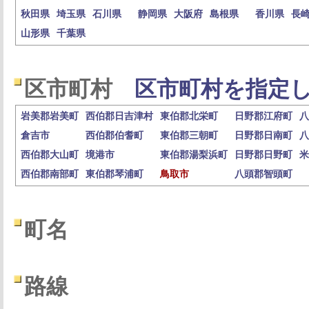
秋田県
埼玉県
石川県
静岡県
大阪府
島根県
香川県
長
山形県
千葉県
区市町村
区市町村を指定し
岩美郡岩美町
西伯郡日吉津村
東伯郡北栄町
日野郡江府町
八
倉吉市
西伯郡伯耆町
東伯郡三朝町
日野郡日南町
八
西伯郡大山町
境港市
東伯郡湯梨浜町
日野郡日野町
米
西伯郡南部町
東伯郡琴浦町
鳥取市
八頭郡智頭町
町名
路線