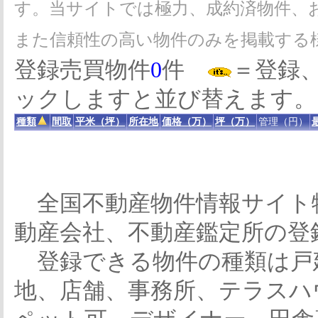
す。当サイトでは極力、成約済物件、
また信頼性の高い物件のみを掲載する
登録売買物件
0
件
＝登録
ックしますと並び替えます。
種類
間取
平米（坪）
所在地
価格（万）
坪（万）
管理（円）
全国不動産物件情報サイト
動産会社、不動産鑑定所の登
登録できる物件の種類は戸
地、店舗、事務所、テラスハ