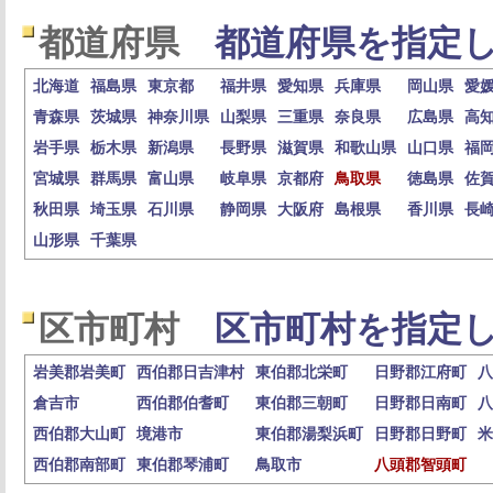
都道府県
都道府県を指定し
北海道
福島県
東京都
福井県
愛知県
兵庫県
岡山県
愛
青森県
茨城県
神奈川県
山梨県
三重県
奈良県
広島県
高
岩手県
栃木県
新潟県
長野県
滋賀県
和歌山県
山口県
福
宮城県
群馬県
富山県
岐阜県
京都府
鳥取県
徳島県
佐
秋田県
埼玉県
石川県
静岡県
大阪府
島根県
香川県
長
山形県
千葉県
区市町村
区市町村を指定し
岩美郡岩美町
西伯郡日吉津村
東伯郡北栄町
日野郡江府町
八
倉吉市
西伯郡伯耆町
東伯郡三朝町
日野郡日南町
八
西伯郡大山町
境港市
東伯郡湯梨浜町
日野郡日野町
米
西伯郡南部町
東伯郡琴浦町
鳥取市
八頭郡智頭町