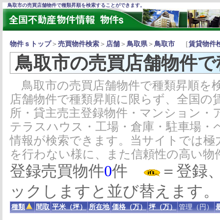
鳥取市の売買店舗物件で種類昇順を検索することができます。
物件ｓトップ
＞
売買物件検索
＞
店舗
＞
鳥取県
＞
鳥取市
［
賃貸物件
鳥取市の売買店舗物件で
鳥取市の売買店舗物件で種類昇順を検
店舗物件で種類昇順に限らず、全国の
所・貸主売主登録物件・マンション・
テラスハウス・工場・倉庫・駐車場・
情報が検索できます。当サイトでは極
を行わない様に、また信頼性の高い物
登録売買物件
0
件
＝登録
ックしますと並び替えます。
種類
間取
平米（坪）
所在地
価格（万）
坪（万）
管理（円）