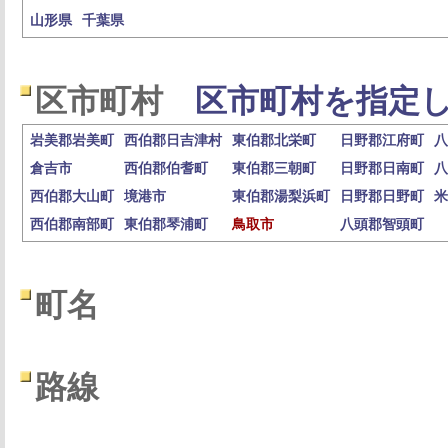
山形県
千葉県
区市町村
区市町村を指定し
岩美郡岩美町
西伯郡日吉津村
東伯郡北栄町
日野郡江府町
八
倉吉市
西伯郡伯耆町
東伯郡三朝町
日野郡日南町
八
西伯郡大山町
境港市
東伯郡湯梨浜町
日野郡日野町
米
西伯郡南部町
東伯郡琴浦町
鳥取市
八頭郡智頭町
町名
路線