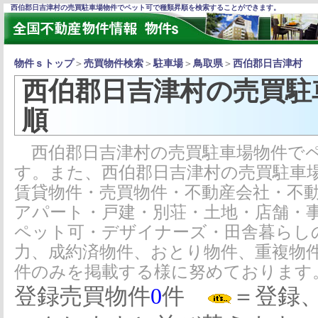
西伯郡日吉津村の売買駐車場物件でペット可で種類昇順を検索することができます。
物件ｓトップ
＞
売買物件検索
＞
駐車場
＞
鳥取県
＞
西伯郡日吉津村
西伯郡日吉津村の売買駐
順
西伯郡日吉津村の売買駐車場物件でペ
す。また、西伯郡日吉津村の売買駐車
賃貸物件・売買物件・不動産会社・不
アパート・戸建・別荘・土地・店舗・
ペット可・デザイナーズ・田舎暮らし
力、成約済物件、おとり物件、重複物
件のみを掲載する様に努めております
登録売買物件
0
件
＝登録