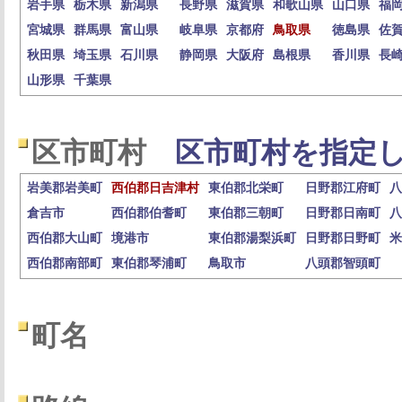
岩手県
栃木県
新潟県
長野県
滋賀県
和歌山県
山口県
福
宮城県
群馬県
富山県
岐阜県
京都府
鳥取県
徳島県
佐
秋田県
埼玉県
石川県
静岡県
大阪府
島根県
香川県
長
山形県
千葉県
区市町村
区市町村を指定し
岩美郡岩美町
西伯郡日吉津村
東伯郡北栄町
日野郡江府町
八
倉吉市
西伯郡伯耆町
東伯郡三朝町
日野郡日南町
八
西伯郡大山町
境港市
東伯郡湯梨浜町
日野郡日野町
米
西伯郡南部町
東伯郡琴浦町
鳥取市
八頭郡智頭町
町名