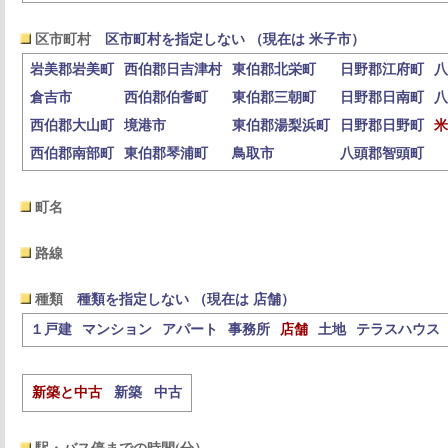
区市町村
区市町村を指定しない （現在は 米子市）
岩美郡岩美町
西伯郡日吉津村
東伯郡北栄町
日野郡江府町
八
倉吉市
西伯郡伯耆町
東伯郡三朝町
日野郡日南町
八
西伯郡大山町
境港市
東伯郡湯梨浜町
日野郡日野町
米
西伯郡南部町
東伯郡琴浦町
鳥取市
八頭郡智頭町
町名
路線
種類
種類を指定しない （現在は 店舗）
１戸建
マンション
アパート
事務所
店舗
土地
テラスハウス
新築と中古
新築
中古