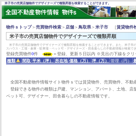
米子市の売買店舗物件でデザイナーズで種類昇順を検索することができます。
物件ｓトップ
＞
売買物件検索
＞
店舗
＞
鳥取県
＞
米子市
［
賃貸物件
米子市の売買店舗物件でデザイナーズで種類昇順
米子市の売買店舗物件でデザイナーズで種類昇順を検索することができます。また、米子市の
スハウス・工場・倉庫・駐車場・ペット可・デザイナーズ・田舎暮らしの不動産情報が検索で
登録売買物件
0
件
＝登録、更新５日以内 ※見出の下線をクリ
種類
間取
平米（坪）
所在地
価格（万）
坪（万）
管理（円）
全国不動産物件情報サイト物件ｓでは賃貸物件、売買物件、不動
登録できる物件の種類は戸建、マンション、アパート、土地、店舗
ペット可、デザイナー、田舎暮らしの不動産情報です。