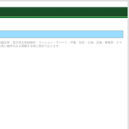
産鑑定所・貸主売主登録物件・マンション・アパート・戸建・別荘・土地・店舗・事務所・テラ
の高い物件のみを掲載する様に努めております。