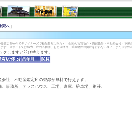
検索へ
］
売買店舗物件でデザイナーズで種類昇順に限らず、全国の賃貸物件・売買物件・不動産会社・不動
きます。当サイトでは極力、成約済物件、おとり物件、重複物件の掲載を行わない様に、また信頼性
ックしますと並び替えます。
最寄駅/停
分
築年月
閲覧
産会社、不動産鑑定所の登録が無料で行えます。
、事務所、テラスハウス、工場、倉庫、駐車場、別荘、