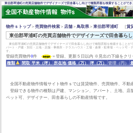
東伯郡琴浦町の売買店舗物件でデザイナーズで田舎暮らし向けで種類昇順を検索することができ
物件ｓトップ
＞
売買物件検索
＞
店舗
＞
鳥取県
＞
東伯郡琴浦町
［
賃
東伯郡琴浦町の売買店舗物件でデザイナーズで田舎暮らし
東伯郡琴浦町の売買店舗物件でデザイナーズで田舎暮らし向けで種類昇順を検索することがで
パート・戸建・別荘・土地・店舗・事務所・テラスハウス・工場・倉庫・駐車場・ペット可・
す。
登録売買物件
0
件
＝登録、更新５日以内 ※見出の下線をクリ
種類
間取
平米（坪）
所在地
価格（万）
坪（万）
管理（円）
全国不動産物件情報サイト物件ｓでは賃貸物件、売買物件、不動
登録できる物件の種類は戸建、マンション、アパート、土地、店舗
ペット可、デザイナー、田舎暮らしの不動産情報です。