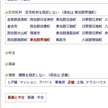
区市町村
区市町村を指定しない （現在は 東伯郡琴浦町）
岩美郡岩美町
西伯郡日吉津村
東伯郡北栄町
日野郡江府町
八
倉吉市
西伯郡伯耆町
東伯郡三朝町
日野郡日南町
八
西伯郡大山町
境港市
東伯郡湯梨浜町
日野郡日野町
米
西伯郡南部町
東伯郡琴浦町
鳥取市
八頭郡智頭町
町名
路線
種類
種類を指定しない （現在は 店舗）
１戸建
マンション
アパート
事務所
店舗
土地
テラスハウス
新築と中古
新築
中古