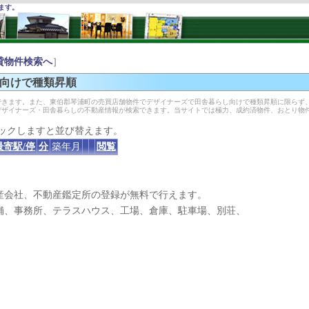
ます。
貸物件検索へ
］
向けで種類昇順
きます。また、東伯郡琴浦町の売買店舗物件でデザイナーズで田舎暮らし向けで種類昇順に限らず
デザイナーズ・田舎暮らしの不動産情報が検索できます。当サイトでは極力、成約済物件、おとり物
ックしますと並び替えます。
最寄駅/停
分
築年月
閲覧
産会社、不動産鑑定所の登録が無料で行えます。
、事務所、テラスハウス、工場、倉庫、駐車場、別荘、