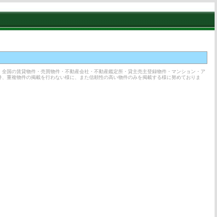
、全国の賃貸物件・売買物件・不動産会社・不動産鑑定所・貸主売主登録物件・マンション・ア
件、重複物件の掲載を行わない様に、また信頼性の高い物件のみを掲載する様に努めておりま