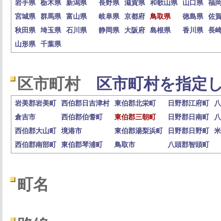
岩手県
栃木県
新潟県
長野県
滋賀県
和歌山県
山口県
福
宮城県
群馬県
富山県
岐阜県
京都府
鳥取県
徳島県
佐
秋田県
埼玉県
石川県
静岡県
大阪府
島根県
香川県
長
山形県
千葉県
区市町村
区市町村を指定し
岩美郡岩美町
西伯郡日吉津村
東伯郡北栄町
日野郡江府町
八
倉吉市
西伯郡伯耆町
東伯郡三朝町
日野郡日南町
八
西伯郡大山町
境港市
東伯郡湯梨浜町
日野郡日野町
米
西伯郡南部町
東伯郡琴浦町
鳥取市
八頭郡智頭町
町名