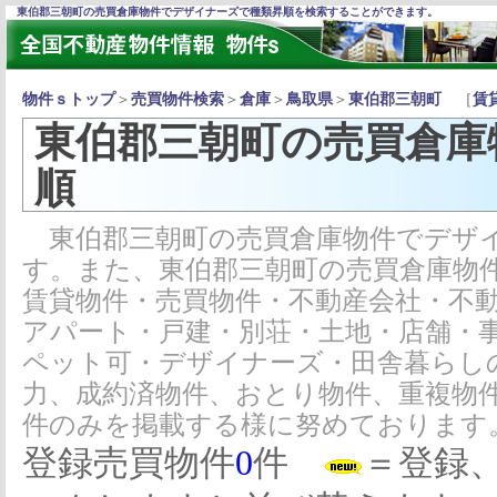
東伯郡三朝町の売買倉庫物件でデザイナーズで種類昇順を検索することができます。
物件ｓトップ
＞
売買物件検索
＞
倉庫
＞
鳥取県
＞
東伯郡三朝町
［
賃
東伯郡三朝町の売買倉庫
順
東伯郡三朝町の売買倉庫物件でデザイ
す。また、東伯郡三朝町の売買倉庫物
賃貸物件・売買物件・不動産会社・不
アパート・戸建・別荘・土地・店舗・
ペット可・デザイナーズ・田舎暮らし
力、成約済物件、おとり物件、重複物
件のみを掲載する様に努めております
登録売買物件
0
件
＝登録