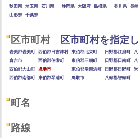
秋田県
埼玉県
石川県
静岡県
大阪府
島根県
香川県
長
山形県
千葉県
区市町村
区市町村を指定し
岩美郡岩美町
西伯郡日吉津村
東伯郡北栄町
日野郡江府町
八
倉吉市
西伯郡伯耆町
東伯郡三朝町
日野郡日南町
八
西伯郡大山町
境港市
東伯郡湯梨浜町
日野郡日野町
米
西伯郡南部町
東伯郡琴浦町
鳥取市
八頭郡智頭町
町名
路線