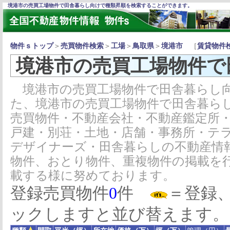
境港市の売買工場物件で田舎暮らし向けで種類昇順を検索することができます。
物件ｓトップ
＞
売買物件検索
＞
工場
＞
鳥取県
＞
境港市
［
賃貸物件
境港市の売買工場物件で
境港市の売買工場物件で田舎暮らし向
た、境港市の売買工場物件で田舎暮ら
売買物件・不動産会社・不動産鑑定所
戸建・別荘・土地・店舗・事務所・テ
デザイナーズ・田舎暮らしの不動産情
物件、おとり物件、重複物件の掲載を
載する様に努めております。
登録売買物件
0
件
＝登録
ックしますと並び替えます。