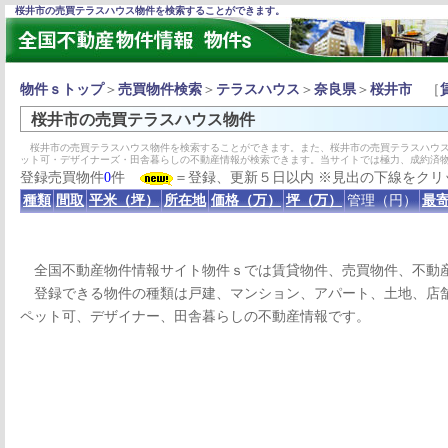
桜井市の売買テラスハウス物件を検索することができます。
物件ｓトップ
＞
売買物件検索
＞
テラスハウス
＞
奈良県
＞
桜井市
［
桜井市の売買テラスハウス物件
桜井市の売買テラスハウス物件を検索することができます。また、桜井市の売買テラスハウス
ット可・デザイナーズ・田舎暮らしの不動産情報が検索できます。当サイトでは極力、成約済
登録売買物件
0
件
＝登録、更新５日以内 ※見出の下線をクリ
種類
間取
平米（坪）
所在地
価格（万）
坪（万）
管理（円）
最寄
全国不動産物件情報サイト物件ｓでは賃貸物件、売買物件、不動
登録できる物件の種類は戸建、マンション、アパート、土地、店舗
ペット可、デザイナー、田舎暮らしの不動産情報です。