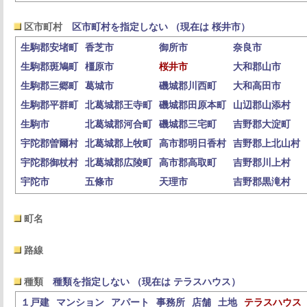
区市町村
区市町村を指定しない （現在は 桜井市）
生駒郡安堵町
香芝市
御所市
奈良市
生駒郡斑鳩町
橿原市
桜井市
大和郡山市
生駒郡三郷町
葛城市
磯城郡川西町
大和高田市
生駒郡平群町
北葛城郡王寺町
磯城郡田原本町
山辺郡山添村
生駒市
北葛城郡河合町
磯城郡三宅町
吉野郡大淀町
宇陀郡曽爾村
北葛城郡上牧町
高市郡明日香村
吉野郡上北山村
宇陀郡御杖村
北葛城郡広陵町
高市郡高取町
吉野郡川上村
宇陀市
五條市
天理市
吉野郡黒滝村
町名
路線
種類
種類を指定しない （現在は テラスハウス）
１戸建
マンション
アパート
事務所
店舗
土地
テラスハウス