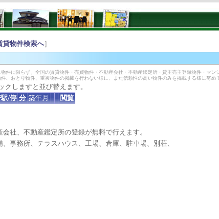
賃貸物件検索へ
］
物件に限らず、全国の賃貸物件・売買物件・不動産会社・不動産鑑定所・貸主売主登録物件・マン
物件、おとり物件、重複物件の掲載を行わない様に、また信頼性の高い物件のみを掲載する様に努め
ックしますと並び替えます。
駅/停
分
築年月
閲覧
産会社、不動産鑑定所の登録が無料で行えます。
、事務所、テラスハウス、工場、倉庫、駐車場、別荘、