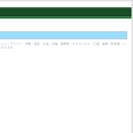
ション・アパート・戸建・別荘・土地・店舗・事務所・テラスハウス・工場・倉庫・駐車場・ペ
ております。