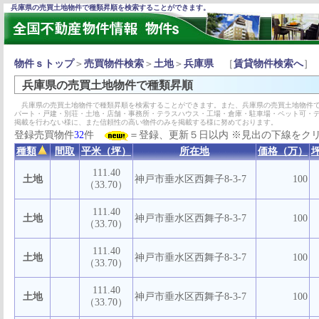
兵庫県の売買土地物件で種類昇順を検索することができます。
物件ｓトップ
＞
売買物件検索
＞
土地
＞
兵庫県
［
賃貸物件検索へ
］
兵庫県の売買土地物件で種類昇順
兵庫県の売買土地物件で種類昇順を検索することができます。また、兵庫県の売買土地物件で
パート・戸建・別荘・土地・店舗・事務所・テラスハウス・工場・倉庫・駐車場・ペット可・
掲載を行わない様に、また信頼性の高い物件のみを掲載する様に努めております。
登録売買物件
32
件
＝登録、更新５日以内 ※見出の下線をク
種類
間取
平米（坪）
所在地
価格（万）
111.40
土地
神戸市垂水区西舞子8-3-7
100
（33.70）
111.40
土地
神戸市垂水区西舞子8-3-7
100
（33.70）
111.40
土地
神戸市垂水区西舞子8-3-7
100
（33.70）
111.40
土地
神戸市垂水区西舞子8-3-7
100
（33.70）