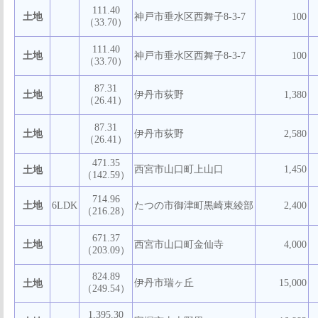
111.40
土地
神戸市垂水区西舞子8-3-7
100
（33.70）
111.40
土地
神戸市垂水区西舞子8-3-7
100
（33.70）
87.31
土地
伊丹市荻野
1,380
（26.41）
87.31
土地
伊丹市荻野
2,580
（26.41）
471.35
西宮市山口町上山口
1,450
土地
（142.59）
714.96
土地
6LDK
たつの市御津町黒崎東綾部
2,400
（216.28）
671.37
土地
西宮市山口町金仙寺
4,000
（203.09）
824.89
伊丹市瑞ヶ丘
15,000
土地
（249.54）
1,395.30