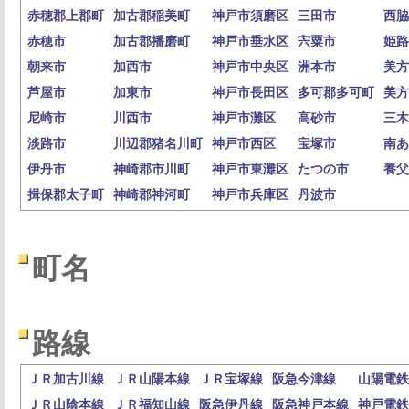
赤穂郡上郡町
加古郡稲美町
神戸市須磨区
三田市
西脇
赤穂市
加古郡播磨町
神戸市垂水区
宍粟市
姫路
朝来市
加西市
神戸市中央区
洲本市
美方
芦屋市
加東市
神戸市長田区
多可郡多可町
美方
尼崎市
川西市
神戸市灘区
高砂市
三木
淡路市
川辺郡猪名川町
神戸市西区
宝塚市
南あ
伊丹市
神崎郡市川町
神戸市東灘区
たつの市
養父
揖保郡太子町
神崎郡神河町
神戸市兵庫区
丹波市
町名
路線
ＪＲ加古川線
ＪＲ山陽本線
ＪＲ宝塚線
阪急今津線
山陽電鉄
ＪＲ山陰本線
ＪＲ福知山線
阪急伊丹線
阪急神戸本線
神戸電鉄