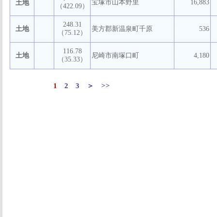
宝塚市山本野里
16,883
土地
（422.09）
248.31
土地
美方郡新温泉町千原
536
（75.12）
116.78
土地
尼崎市南塚口町
4,180
（35.33）
1
2
3
＞
>>