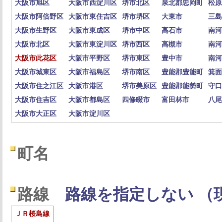
大阪市旭区
大阪市西淀川区
堺市北区
泉北郡忠岡町
松原
大阪市阿倍野区
大阪市東住吉区
堺市堺区
大東市
三島
大阪市生野区
大阪市東成区
堺市中区
高石市
南河
大阪市北区
大阪市東淀川区
堺市西区
高槻市
南河
大阪市此花区
大阪市平野区
堺市東区
豊中市
南河
大阪市城東区
大阪市福島区
堺市南区
豊能郡豊能町
箕面
大阪市住之江区
大阪市港区
堺市美原区
豊能郡能勢町
守口
大阪市住吉区
大阪市都島区
四條畷市
富田林市
八尾
大阪市大正区
大阪市淀川区
町名
路線
路線を指定しない （
ＪＲ桜島線