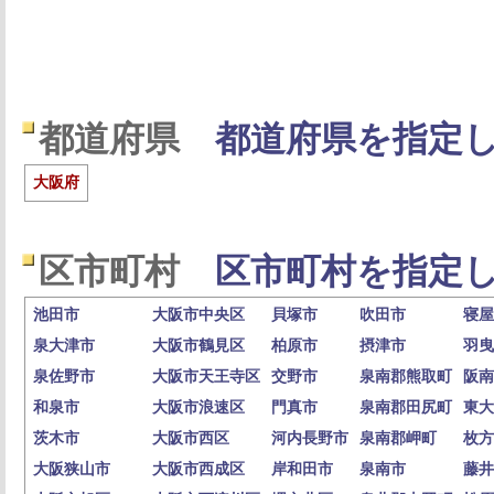
都道府県
都道府県を指定し
大阪府
区市町村
区市町村を指定し
池田市
大阪市中央区
貝塚市
吹田市
寝屋
泉大津市
大阪市鶴見区
柏原市
摂津市
羽曳
泉佐野市
大阪市天王寺区
交野市
泉南郡熊取町
阪南
和泉市
大阪市浪速区
門真市
泉南郡田尻町
東大
茨木市
大阪市西区
河内長野市
泉南郡岬町
枚方
大阪狭山市
大阪市西成区
岸和田市
泉南市
藤井