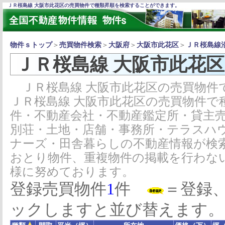
ＪＲ桜島線 大阪市此花区の売買物件で種類昇順を検索することができます。
物件ｓトップ
＞
売買物件検索
＞
大阪府
＞
大阪市此花区
＞
ＪＲ桜島線
ＪＲ桜島線 大阪市此花
ＪＲ桜島線 大阪市此花区の売買物件
ＪＲ桜島線 大阪市此花区の売買物件で
件・不動産会社・不動産鑑定所・貸主
別荘・土地・店舗・事務所・テラスハ
ナーズ・田舎暮らしの不動産情報が検
おとり物件、重複物件の掲載を行わな
様に努めております。
登録売買物件
1
件
＝登録
ックしますと並び替えます。