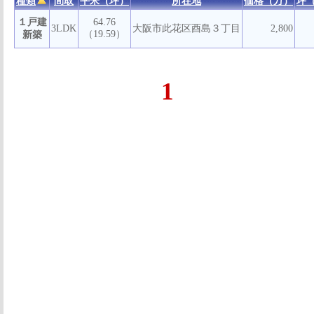
種類
間取
平米（坪）
所在地
価格（万）
坪
１戸建
64.76
3LDK
大阪市此花区酉島３丁目
2,800
（19.59）
新築
1