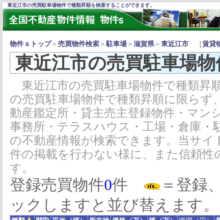
東近江市の売買駐車場物件で種類昇順を検索することができます。
物件ｓトップ
＞
売買物件検索
＞
駐車場
＞
滋賀県
＞
東近江市
［
賃貸
東近江市の売買駐車場物
東近江市の売買駐車場物件で種類昇順
の売買駐車場物件で種類昇順に限らず
動産鑑定所・貸主売主登録物件・マン
事務所・テラスハウス・工場・倉庫・
の不動産情報が検索できます。当サイ
件の掲載を行わない様に、また信頼性
す。
登録売買物件
0
件
＝登録
ックしますと並び替えます。