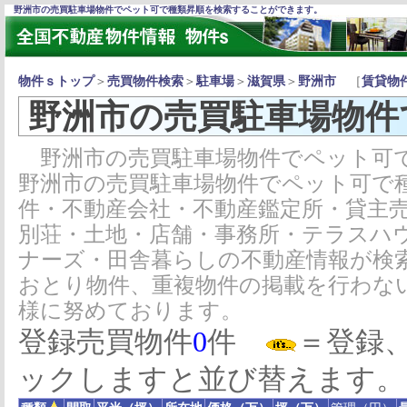
野洲市の売買駐車場物件でペット可で種類昇順を検索することができます。
物件ｓトップ
＞
売買物件検索
＞
駐車場
＞
滋賀県
＞
野洲市
［
賃貸物
野洲市の売買駐車場物件
野洲市の売買駐車場物件でペット可で
野洲市の売買駐車場物件でペット可で
件・不動産会社・不動産鑑定所・貸主
別荘・土地・店舗・事務所・テラスハ
ナーズ・田舎暮らしの不動産情報が検
おとり物件、重複物件の掲載を行わな
様に努めております。
登録売買物件
0
件
＝登録
ックしますと並び替えます。