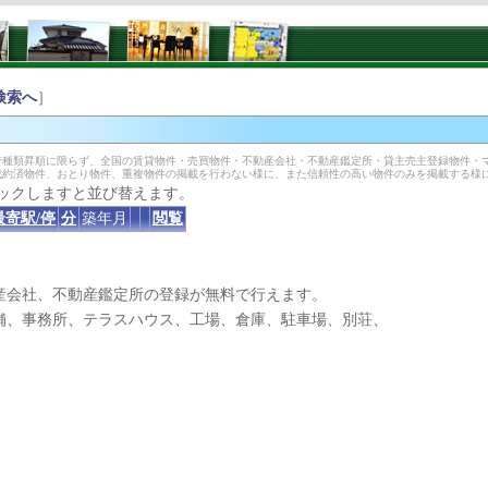
検索へ
］
種類昇順に限らず、全国の賃貸物件・売買物件・不動産会社・不動産鑑定所・貸主売主登録物件・
成約済物件、おとり物件、重複物件の掲載を行わない様に、また信頼性の高い物件のみを掲載する様
ックしますと並び替えます。
最寄駅/停
分
築年月
閲覧
産会社、不動産鑑定所の登録が無料で行えます。
、事務所、テラスハウス、工場、倉庫、駐車場、別荘、