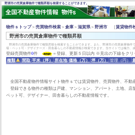
野洲市の売買倉庫物件で種類昇順を検索することができます。
物件ｓトップ
＞
売買物件検索
＞
倉庫
＞
滋賀県
＞
野洲市
［
賃貸物件
野洲市の売買倉庫物件で種類昇順
野洲市の売買倉庫物件で種類昇順を検索することができます。また、野洲市の売買倉庫物件で
場・ペット可・デザイナーズ・田舎暮らしの不動産情報が検索できます。当サイトでは極力、
登録売買物件
0
件
＝登録、更新５日以内 ※見出の下線をクリ
種類
間取
平米（坪）
所在地
価格（万）
坪（万）
管理（円）
全国不動産物件情報サイト物件ｓでは賃貸物件、売買物件、不動
登録できる物件の種類は戸建、マンション、アパート、土地、店舗
ペット可、デザイナー、田舎暮らしの不動産情報です。