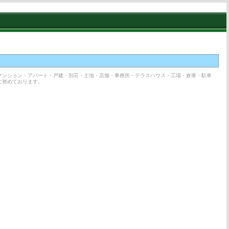
マンション・アパート・戸建・別荘・土地・店舗・事務所・テラスハウス・工場・倉庫・駐車
に努めております。