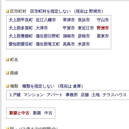
区市町村
区市町村を指定しない （現在は 野洲市）
犬上郡甲良町
近江八幡市
草津市
長浜市
守山市
犬上郡多賀町
大津市
甲賀市
東近江市
野洲市
犬上郡豊郷町
蒲生郡日野町
湖南市
彦根市
栗東市
愛知郡愛荘町
蒲生郡竜王町
高島市
米原市
町名
路線
種類
種類を指定しない （現在は 倉庫）
１戸建
マンション
アパート
事務所
店舗
土地
テラスハウス
新築と中古
新築
中古