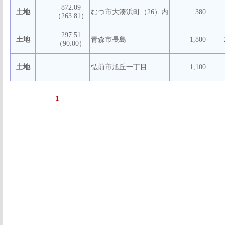
872.09
土地
むつ市大湊浜町（26）内
380
（263.81）
297.51
土地
青森市長島
1,800
（90.00）
土地
弘前市旭丘一丁目
1,100
1