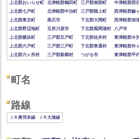
上北郡おいらせ町
北津軽郡鶴田町
三戸郡南部町
中津軽郡西
上北郡七戸町
北津軽郡中泊町
三戸郡階上町
西津軽郡鰺
上北郡東北町
黒石市
下北郡大間町
西津軽郡深
上北郡野辺地町
五所川原市
下北郡風間浦村
八戸市
上北郡横浜町
三戸郡五戸町
下北郡佐井村
東津軽郡今
上北郡六戸町
三戸郡三戸町
下北郡東通村
東津軽郡外
上北郡六ヶ所村
三戸郡新郷村
つがる市
東津軽郡平
町名
路線
ＪＲ奥羽本線
ＪＲ大湊線