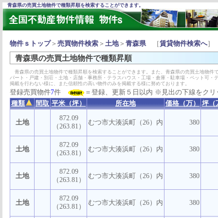
青森県の売買土地物件で種類昇順を検索することができます。
物件ｓトップ
＞
売買物件検索
＞
土地
＞
青森県
［
賃貸物件検索へ
］
青森県の売買土地物件で種類昇順
青森県の売買土地物件で種類昇順を検索することができます。また、青森県の売買土地物件で
パート・戸建・別荘・土地・店舗・事務所・テラスハウス・工場・倉庫・駐車場・ペット可・
掲載を行わない様に、また信頼性の高い物件のみを掲載する様に努めております。
登録売買物件
7
件
＝登録、更新５日以内 ※見出の下線をクリ
種類
間取
平米（坪）
所在地
価格（万）
坪（
872.09
土地
むつ市大湊浜町（26）内
380
（263.81）
872.09
土地
むつ市大湊浜町（26）内
380
（263.81）
872.09
土地
むつ市大湊浜町（26）内
380
（263.81）
872.09
土地
むつ市大湊浜町（26）内
380
（263.81）