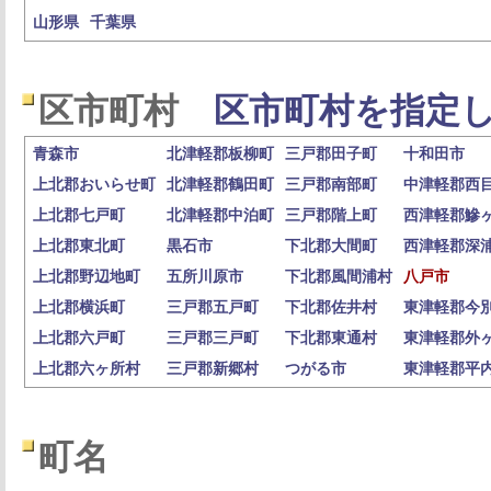
山形県
千葉県
区市町村
区市町村を指定し
青森市
北津軽郡板柳町
三戸郡田子町
十和田市
上北郡おいらせ町
北津軽郡鶴田町
三戸郡南部町
中津軽郡西
上北郡七戸町
北津軽郡中泊町
三戸郡階上町
西津軽郡鰺
上北郡東北町
黒石市
下北郡大間町
西津軽郡深
上北郡野辺地町
五所川原市
下北郡風間浦村
八戸市
上北郡横浜町
三戸郡五戸町
下北郡佐井村
東津軽郡今
上北郡六戸町
三戸郡三戸町
下北郡東通村
東津軽郡外
上北郡六ヶ所村
三戸郡新郷村
つがる市
東津軽郡平
町名