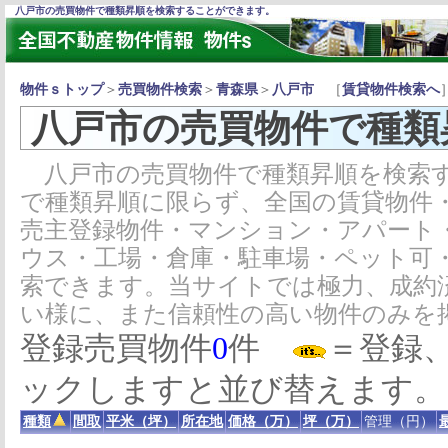
八戸市の売買物件で種類昇順を検索することができます。
物件ｓトップ
＞
売買物件検索
＞
青森県
＞
八戸市
［
賃貸物件検索へ
八戸市の売買物件で種類
八戸市の売買物件で種類昇順を検索す
で種類昇順に限らず、全国の賃貸物件
売主登録物件・マンション・アパート
ウス・工場・倉庫・駐車場・ペット可
索できます。当サイトでは極力、成約
い様に、また信頼性の高い物件のみを
登録売買物件
0
件
＝登録
ックしますと並び替えます。
種類
間取
平米（坪）
所在地
価格（万）
坪（万）
管理（円）