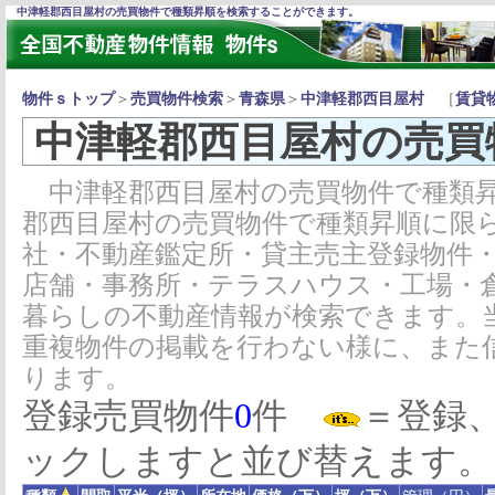
中津軽郡西目屋村の売買物件で種類昇順を検索することができます。
物件ｓトップ
＞
売買物件検索
＞
青森県
＞
中津軽郡西目屋村
［
賃貸
中津軽郡西目屋村の売買
中津軽郡西目屋村の売買物件で種類昇
郡西目屋村の売買物件で種類昇順に限
社・不動産鑑定所・貸主売主登録物件
店舗・事務所・テラスハウス・工場・
暮らしの不動産情報が検索できます。
重複物件の掲載を行わない様に、また
ります。
登録売買物件
0
件
＝登録
ックしますと並び替えます。