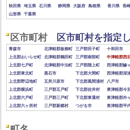
秋田県
埼玉県
石川県
静岡県
大阪府
島根県
香川県
長
山形県
千葉県
区市町村
区市町村を指定し
青森市
北津軽郡板柳町
三戸郡田子町
十和田市
上北郡おいらせ町
北津軽郡鶴田町
三戸郡南部町
中津軽郡西
上北郡七戸町
北津軽郡中泊町
三戸郡階上町
西津軽郡鰺
上北郡東北町
黒石市
下北郡大間町
西津軽郡深
上北郡野辺地町
五所川原市
下北郡風間浦村
八戸市
上北郡横浜町
三戸郡五戸町
下北郡佐井村
東津軽郡今
上北郡六戸町
三戸郡三戸町
下北郡東通村
東津軽郡外
上北郡六ヶ所村
三戸郡新郷村
つがる市
東津軽郡平
町名