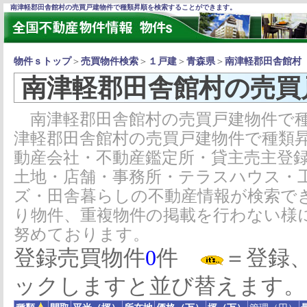
南津軽郡田舎館村の売買戸建物件で種類昇順を検索することができます。
物件ｓトップ
＞
売買物件検索
＞
１戸建
＞
青森県
＞
南津軽郡田舎館村
南津軽郡田舎館村の売買
南津軽郡田舎館村の売買戸建物件で種
津軽郡田舎館村の売買戸建物件で種類
動産会社・不動産鑑定所・貸主売主登
土地・店舗・事務所・テラスハウス・
ズ・田舎暮らしの不動産情報が検索で
り物件、重複物件の掲載を行わない様
努めております。
登録売買物件
0
件
＝登録
ックしますと並び替えます。