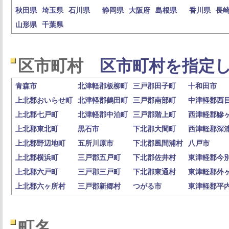
秋田県
埼玉県
石川県
静岡県
大阪府
島根県
香川県
長
山形県
千葉県
区市町村
区市町村を指定し
青森市
北津軽郡板柳町
三戸郡田子町
十和田市
上北郡おいらせ町
北津軽郡鶴田町
三戸郡南部町
中津軽郡西
上北郡七戸町
北津軽郡中泊町
三戸郡階上町
西津軽郡鰺
上北郡東北町
黒石市
下北郡大間町
西津軽郡深
上北郡野辺地町
五所川原市
下北郡風間浦村
八戸市
上北郡横浜町
三戸郡五戸町
下北郡佐井村
東津軽郡今
上北郡六戸町
三戸郡三戸町
下北郡東通村
東津軽郡外
上北郡六ヶ所村
三戸郡新郷村
つがる市
東津軽郡平
町名