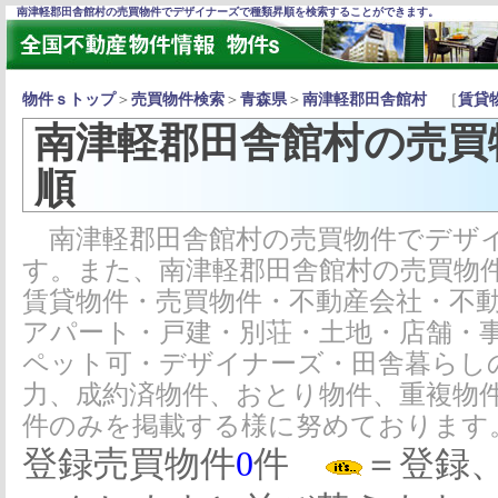
南津軽郡田舎館村の売買物件でデザイナーズで種類昇順を検索することができます。
物件ｓトップ
＞
売買物件検索
＞
青森県
＞
南津軽郡田舎館村
［
賃貸
南津軽郡田舎館村の売買
順
南津軽郡田舎館村の売買物件でデザイ
す。また、南津軽郡田舎館村の売買物
賃貸物件・売買物件・不動産会社・不
アパート・戸建・別荘・土地・店舗・
ペット可・デザイナーズ・田舎暮らし
力、成約済物件、おとり物件、重複物
件のみを掲載する様に努めております
登録売買物件
0
件
＝登録