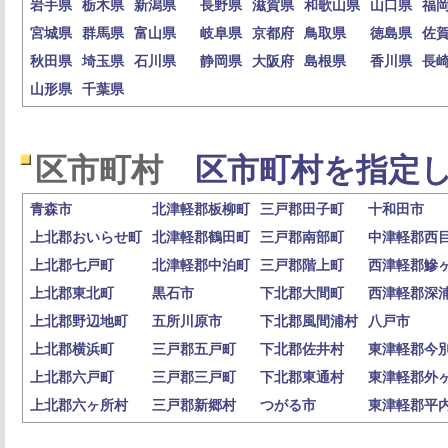
岩手県
栃木県
新潟県
長野県
滋賀県
和歌山県
山口県
福
宮城県
群馬県
富山県
岐阜県
京都府
鳥取県
徳島県
佐
秋田県
埼玉県
石川県
静岡県
大阪府
島根県
香川県
長
山形県
千葉県
区市町村
区市町村を指定し
青森市
北津軽郡板柳町
三戸郡田子町
十和田市
上北郡おいらせ町
北津軽郡鶴田町
三戸郡南部町
中津軽郡西
上北郡七戸町
北津軽郡中泊町
三戸郡階上町
西津軽郡鰺
上北郡東北町
黒石市
下北郡大間町
西津軽郡深
上北郡野辺地町
五所川原市
下北郡風間浦村
八戸市
上北郡横浜町
三戸郡五戸町
下北郡佐井村
東津軽郡今
上北郡六戸町
三戸郡三戸町
下北郡東通村
東津軽郡外
上北郡六ヶ所村
三戸郡新郷村
つがる市
東津軽郡平