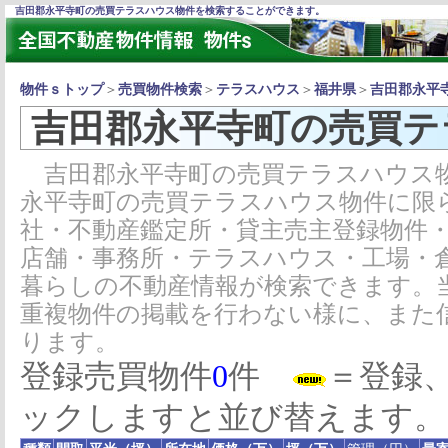
吉田郡永平寺町の売買テラスハウス物件を検索することができます。
物件ｓトップ
＞
売買物件検索
＞
テラスハウス
＞
福井県
＞
吉田郡永平
吉田郡永平寺町の売買テ
吉田郡永平寺町の売買テラスハウス物
永平寺町の売買テラスハウス物件に限
社・不動産鑑定所・貸主売主登録物件
店舗・事務所・テラスハウス・工場・
暮らしの不動産情報が検索できます。
重複物件の掲載を行わない様に、また
ります。
登録売買物件
0
件
＝登録
ックしますと並び替えます。