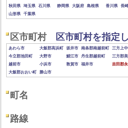
秋田県
埼玉県
石川県
静岡県
大阪府
島根県
香川県
長
山形県
千葉県
区市町村
区市町村を指定し
あわら市
大飯郡高浜町
坂井市
南条郡南越前町
三方上中
今立郡池田町
大野市
鯖江市
丹生郡越前町
三方郡美
越前市
小浜市
敦賀市
福井市
吉田郡永
大飯郡おおい町
勝山市
町名
路線