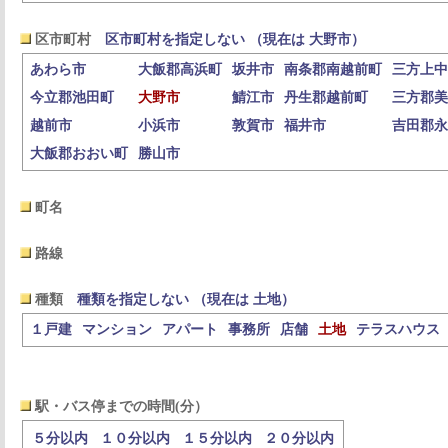
区市町村
区市町村を指定しない （現在は 大野市）
あわら市
大飯郡高浜町
坂井市
南条郡南越前町
三方上中
今立郡池田町
大野市
鯖江市
丹生郡越前町
三方郡美
越前市
小浜市
敦賀市
福井市
吉田郡永
大飯郡おおい町
勝山市
町名
路線
種類
種類を指定しない （現在は 土地）
１戸建
マンション
アパート
事務所
店舗
土地
テラスハウス
駅・バス停までの時間(分）
５分以内
１０分以内
１５分以内
２０分以内