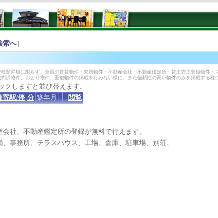
検索へ
］
種類昇順に限らず、全国の賃貸物件・売買物件・不動産会社・不動産鑑定所・貸主売主登録物件・
成約済物件、おとり物件、重複物件の掲載を行わない様に、また信頼性の高い物件のみを掲載する様
ックしますと並び替えます。
最寄駅/停
分
築年月
閲覧
産会社、不動産鑑定所の登録が無料で行えます。
、事務所、テラスハウス、工場、倉庫、駐車場、別荘、