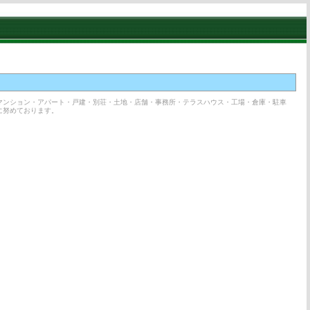
マンション・アパート・戸建・別荘・土地・店舗・事務所・テラスハウス・工場・倉庫・駐車
に努めております。