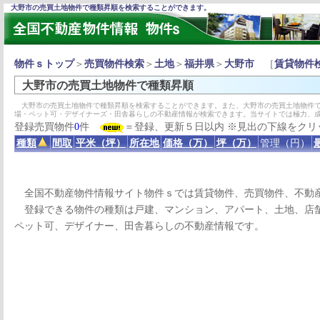
大野市の売買土地物件で種類昇順を検索することができます。
物件ｓトップ
＞
売買物件検索
＞
土地
＞
福井県
＞
大野市
［
賃貸物件
大野市の売買土地物件で種類昇順
大野市の売買土地物件で種類昇順を検索することができます。また、大野市の売買土地物件で
場・ペット可・デザイナーズ・田舎暮らしの不動産情報が検索できます。当サイトでは極力、
登録売買物件
0
件
＝登録、更新５日以内 ※見出の下線をクリ
種類
間取
平米（坪）
所在地
価格（万）
坪（万）
管理（円）
全国不動産物件情報サイト物件ｓでは賃貸物件、売買物件、不動
登録できる物件の種類は戸建、マンション、アパート、土地、店舗
ペット可、デザイナー、田舎暮らしの不動産情報です。