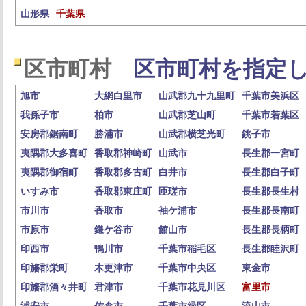
山形県
千葉県
区市町村
区市町村を指定し
旭市
大網白里市
山武郡九十九里町
千葉市美浜区
我孫子市
柏市
山武郡芝山町
千葉市若葉区
安房郡鋸南町
勝浦市
山武郡横芝光町
銚子市
夷隅郡大多喜町
香取郡神崎町
山武市
長生郡一宮町
夷隅郡御宿町
香取郡多古町
白井市
長生郡白子町
いすみ市
香取郡東庄町
匝瑳市
長生郡長生村
市川市
香取市
袖ケ浦市
長生郡長南町
市原市
鎌ケ谷市
館山市
長生郡長柄町
印西市
鴨川市
千葉市稲毛区
長生郡睦沢町
印旛郡栄町
木更津市
千葉市中央区
東金市
印旛郡酒々井町
君津市
千葉市花見川区
富里市