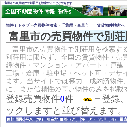
富里市の売買物件で別荘用を検索することができます。
物件ｓトップ
＞
売買物件検索
＞
千葉県
＞
富里市
［
賃貸物件検索へ
富里市の売買物件で別荘
富里市の売買物件で別荘用を検索する
別荘用に限らず、全国の賃貸物件・売
録物件・マンション・アパート・戸建
工場・倉庫・駐車場・ペット可・デザ
ます。当サイトでは極力、成約済物件
に、また信頼性の高い物件のみを掲載
登録売買物件
0
件
＝登録
ックしますと並び替えます。
種類
間取
平米（坪）
所在地
価格（万）
坪（万）
管理（円）
最寄