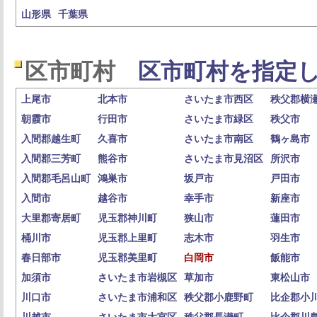
山形県
千葉県
区市町村
区市町村を指定し
上尾市
北本市
さいたま市西区
秩父郡横
朝霞市
行田市
さいたま市緑区
秩父市
入間郡越生町
久喜市
さいたま市南区
鶴ヶ島市
入間郡三芳町
熊谷市
さいたま市見沼区
所沢市
入間郡毛呂山町
鴻巣市
坂戸市
戸田市
入間市
越谷市
幸手市
新座市
大里郡寄居町
児玉郡神川町
狭山市
蓮田市
桶川市
児玉郡上里町
志木市
羽生市
春日部市
児玉郡美里町
白岡市
飯能市
加須市
さいたま市岩槻区
草加市
東松山市
川口市
さいたま市浦和区
秩父郡小鹿野町
比企郡小