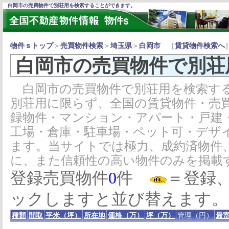
白岡市の売買物件で別荘用を検索することができます。
物件ｓトップ
＞
売買物件検索
＞
埼玉県
＞
白岡市
［
賃貸物件検索へ
白岡市の売買物件で別荘
白岡市の売買物件で別荘用を検索する
別荘用に限らず、全国の賃貸物件・売
録物件・マンション・アパート・戸建
工場・倉庫・駐車場・ペット可・デザ
ます。当サイトでは極力、成約済物件
に、また信頼性の高い物件のみを掲載
登録売買物件
0
件
＝登録
ックしますと並び替えます。
種類
間取
平米（坪）
所在地
価格（万）
坪（万）
管理（円）
最寄