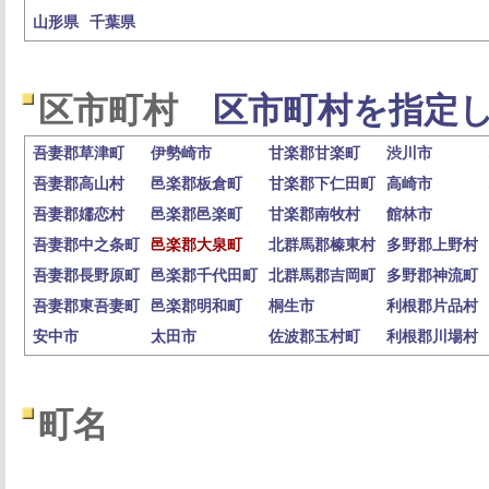
山形県
千葉県
区市町村
区市町村を指定し
吾妻郡草津町
伊勢崎市
甘楽郡甘楽町
渋川市
吾妻郡高山村
邑楽郡板倉町
甘楽郡下仁田町
高崎市
吾妻郡嬬恋村
邑楽郡邑楽町
甘楽郡南牧村
館林市
吾妻郡中之条町
邑楽郡大泉町
北群馬郡榛東村
多野郡上野村
吾妻郡長野原町
邑楽郡千代田町
北群馬郡吉岡町
多野郡神流町
吾妻郡東吾妻町
邑楽郡明和町
桐生市
利根郡片品村
安中市
太田市
佐波郡玉村町
利根郡川場村
町名