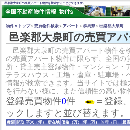
邑楽郡大泉町の売買アパート物件を検索することができます。
物件ｓトップ
＞
売買物件検索
＞
アパート
＞
群馬県
＞
邑楽郡大泉町
邑楽郡大泉町の売買アパ
邑楽郡大泉町の売買アパート物件を検
の売買アパート物件に限らず、全国の
所・貸主売主登録物件・マンション・
テラスハウス・工場・倉庫・駐車場・
情報が検索できます。当サイトでは極
を行わない様に、また信頼性の高い物
登録売買物件
0
件
＝登録
ックしますと並び替えます。
種類
間取
平米（坪）
所在地
価格（万）
坪（万）
管理（円）
最寄