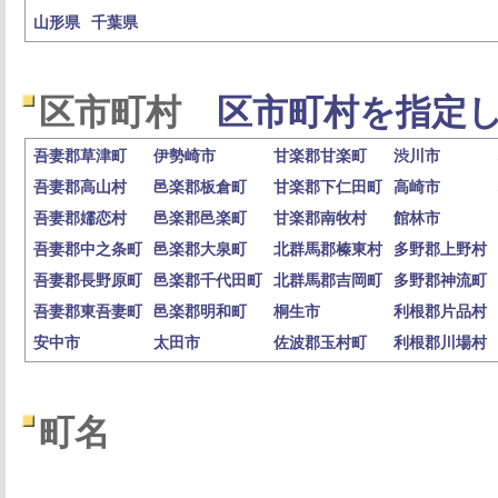
山形県
千葉県
区市町村
区市町村を指定し
吾妻郡草津町
伊勢崎市
甘楽郡甘楽町
渋川市
吾妻郡高山村
邑楽郡板倉町
甘楽郡下仁田町
高崎市
吾妻郡嬬恋村
邑楽郡邑楽町
甘楽郡南牧村
館林市
吾妻郡中之条町
邑楽郡大泉町
北群馬郡榛東村
多野郡上野村
吾妻郡長野原町
邑楽郡千代田町
北群馬郡吉岡町
多野郡神流町
吾妻郡東吾妻町
邑楽郡明和町
桐生市
利根郡片品村
安中市
太田市
佐波郡玉村町
利根郡川場村
町名