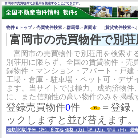
富岡市の売買物件で別荘用を検索することができます。
物件ｓトップ
＞
売買物件検索
＞
群馬県
＞
富岡市
［
賃貸物件検索へ
富岡市の売買物件で別荘
富岡市の売買物件で別荘用を検索する
別荘用に限らず、全国の賃貸物件・売
録物件・マンション・アパート・戸建
工場・倉庫・駐車場・ペット可・デザ
ます。当サイトでは極力、成約済物件
に、また信頼性の高い物件のみを掲載
登録売買物件
0
件
＝登録
ックしますと並び替えます。
種類
間取
平米（坪）
所在地
価格（万）
坪（万）
管理（円）
最寄