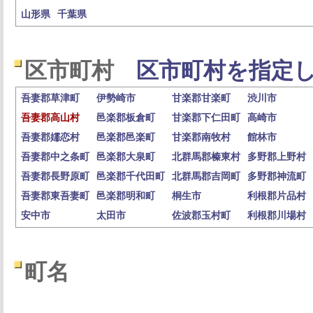
山形県
千葉県
区市町村
区市町村を指定し
吾妻郡草津町
伊勢崎市
甘楽郡甘楽町
渋川市
吾妻郡高山村
邑楽郡板倉町
甘楽郡下仁田町
高崎市
吾妻郡嬬恋村
邑楽郡邑楽町
甘楽郡南牧村
館林市
吾妻郡中之条町
邑楽郡大泉町
北群馬郡榛東村
多野郡上野村
吾妻郡長野原町
邑楽郡千代田町
北群馬郡吉岡町
多野郡神流町
吾妻郡東吾妻町
邑楽郡明和町
桐生市
利根郡片品村
安中市
太田市
佐波郡玉村町
利根郡川場村
町名