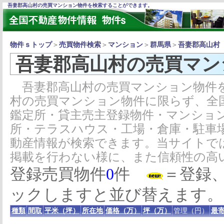
吾妻郡高山村の売買マンション物件を検索することができます。
物件ｓトップ
＞
売買物件検索
＞
マンション
＞
群馬県
＞
吾妻郡高山村
吾妻郡高山村の売買マン
吾妻郡高山村の売買マンション物件を
村の売買マンション物件に限らず、全
鑑定所・貸主売主登録物件・マンショ
所・テラスハウス・工場・倉庫・駐車
動産情報が検索できます。当サイトで
掲載を行わない様に、また信頼性の高
登録売買物件
0
件
＝登録
ックしますと並び替えます。
種類
間取
平米（坪）
所在地
価格（万）
坪（万）
管理（円）
最寄