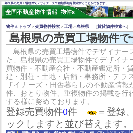
島根県の売買工場物件でデザイナーズで種類昇順を検索することができます。
物件ｓトップ
＞
売買物件検索
＞
工場
＞
島根県
［
賃貸物件検索へ
］
島根県の売買工場物件で
島根県の売買工場物件でデザイナー
た、島根県の売買工場物件でデザイナ
買物件・不動産会社・不動産鑑定所・
建・別荘・土地・店舗・事務所・テラ
ザイナーズ・田舎暮らしの不動産情報
件、おとり物件、重複物件の掲載を行
する様に努めております。
登録売買物件
0
件
＝登録
ックしますと並び替えます。