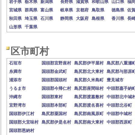
岩手県
栃木県
新潟県
長野県
滋賀県
和歌山県
山口県
福
宮城県
群馬県
富山県
岐阜県
京都府
鳥取県
徳島県
佐
秋田県
埼玉県
石川県
静岡県
大阪府
島根県
香川県
長
山形県
千葉県
区市町村
石垣市
国頭郡宜野座村
島尻郡伊平屋村
島尻郡八重瀬
糸満市
国頭郡金武町
島尻郡北大東村
島尻郡与那原
浦添市
国頭郡国頭村
島尻郡久米島町
豊見城市
うるま市
国頭郡今帰仁村
島尻郡座間味村
中頭郡嘉手納
沖縄市
国頭郡東村
島尻郡渡嘉敷村
中頭郡北中城
宜野湾市
国頭郡本部町
島尻郡渡名喜村
中頭郡北谷町
国頭郡伊江村
島尻郡粟国村
島尻郡南風原町
中頭郡中城村
国頭郡大宜味村
島尻郡伊是名村
島尻郡南大東村
中頭郡西原町
国頭郡恩納村