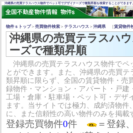
沖縄県の売買テラスハウス物件でペット可でデザイナーズで種類昇順を検索することができます
物件ｓトップ
＞
売買物件検索
＞
テラスハウス
＞
沖縄県
［
賃貸物件
沖縄県の売買テラスハウ
ーズで種類昇順
沖縄県の売買テラスハウス物件でペ
とができます。また、沖縄県の売買テ
類昇順に限らず、全国の賃貸物件・売
録物件・マンション・アパート・戸建
工場・倉庫・駐車場・ペット可・デザ
ます。当サイトでは極力、成約済物件
に、また信頼性の高い物件のみを掲載
登録売買物件
0
件
＝登録