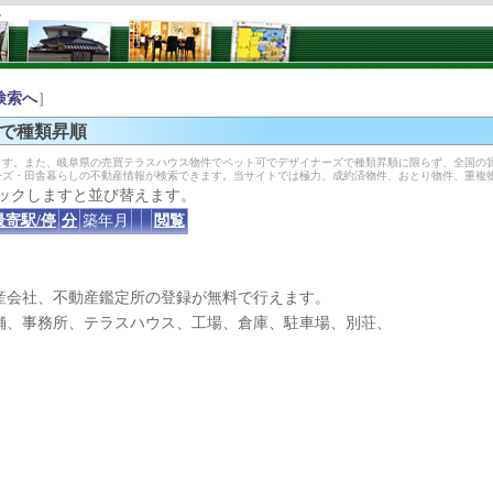
。
検索へ
］
で種類昇順
す。また、岐阜県の売買テラスハウス物件でペット可でデザイナーズで種類昇順に限らず、全国の
ーズ・田舎暮らしの不動産情報が検索できます。当サイトでは極力、成約済物件、おとり物件、重複
ックしますと並び替えます。
最寄駅/停
分
築年月
閲覧
産会社、不動産鑑定所の登録が無料で行えます。
、事務所、テラスハウス、工場、倉庫、駐車場、別荘、