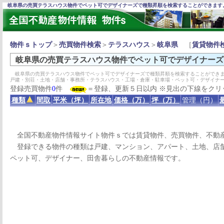
岐阜県の売買テラスハウス物件でペット可でデザイナーズで種類昇順を検索することができます
物件ｓトップ
＞
売買物件検索
＞
テラスハウス
＞
岐阜県
［
賃貸物件
岐阜県の売買テラスハウス物件でペット可でデザイナーズ
岐阜県の売買テラスハウス物件でペット可でデザイナーズで種類昇順を検索することができま
戸建・別荘・土地・店舗・事務所・テラスハウス・工場・倉庫・駐車場・ペット可・デザイナ
登録売買物件
0
件
＝登録、更新５日以内 ※見出の下線をクリ
種類
間取
平米（坪）
所在地
価格（万）
坪（万）
管理（円）
全国不動産物件情報サイト物件ｓでは賃貸物件、売買物件、不動
登録できる物件の種類は戸建、マンション、アパート、土地、店舗
ペット可、デザイナー、田舎暮らしの不動産情報です。