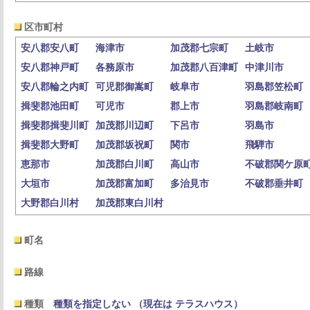
区市町村
安八郡安八町
海津市
加茂郡七宗町
土岐市
安八郡神戸町
各務原市
加茂郡八百津町
中津川市
安八郡輪之内町
可児郡御嵩町
岐阜市
羽島郡笠松町
揖斐郡池田町
可児市
郡上市
羽島郡岐南町
揖斐郡揖斐川町
加茂郡川辺町
下呂市
羽島市
揖斐郡大野町
加茂郡坂祝町
関市
飛騨市
恵那市
加茂郡白川町
高山市
不破郡関ケ原
大垣市
加茂郡富加町
多治見市
不破郡垂井町
大野郡白川村
加茂郡東白川村
町名
路線
種類
種類を指定しない （現在は テラスハウス）