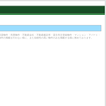
賃貸物件・売買物件・不動産会社・不動産鑑定所・貸主売主登録物件・マンション・アパート・
物件の掲載を行わない様に、また信頼性の高い物件のみを掲載する様に努めております。