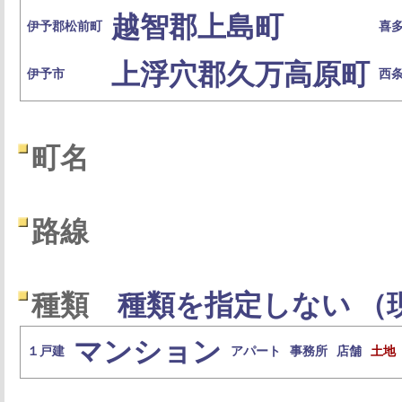
越智郡上島町
伊予郡松前町
喜
上浮穴郡久万高原町
伊予市
西
町名
路線
種類
種類を指定しない （
マンション
１戸建
アパート
事務所
店舗
土地