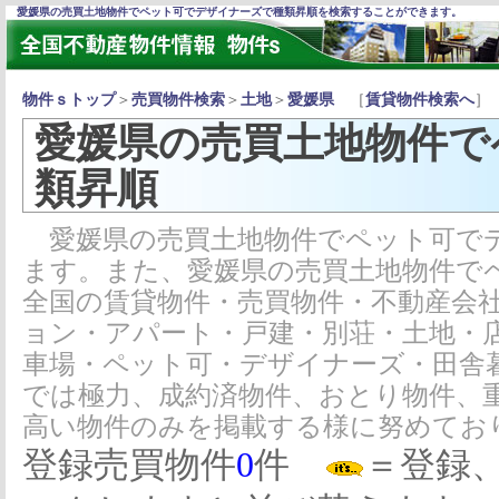
愛媛県の売買土地物件でペット可でデザイナーズで種類昇順を検索することができます。
物件ｓトップ
＞
売買物件検索
＞
土地
＞
愛媛県
［
賃貸物件検索へ
］
愛媛県の売買土地物件で
類昇順
愛媛県の売買土地物件でペット可で
ます。また、愛媛県の売買土地物件で
全国の賃貸物件・売買物件・不動産会
ョン・アパート・戸建・別荘・土地・
車場・ペット可・デザイナーズ・田舎
では極力、成約済物件、おとり物件、
高い物件のみを掲載する様に努めてお
登録売買物件
0
件
＝登録