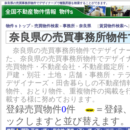
奈良県の売買事務所物件でデザイナーズで種類昇順を検索することができます。
物件ｓトップ
＞
売買物件検索
＞
事務所
＞
奈良県
［
賃貸物件検索へ
奈良県の売買事務所物件
奈良県の売買事務所物件でデザイナー
た、奈良県の売買事務所物件でデザイ
売買物件・不動産会社・不動産鑑定所
戸建・別荘・土地・店舗・事務所・テ
デザイナーズ・田舎暮らしの不動産情
物件、おとり物件、重複物件の掲載を
載する様に努めております。
登録売買物件
0
件
＝登録
ックしますと並び替えます。