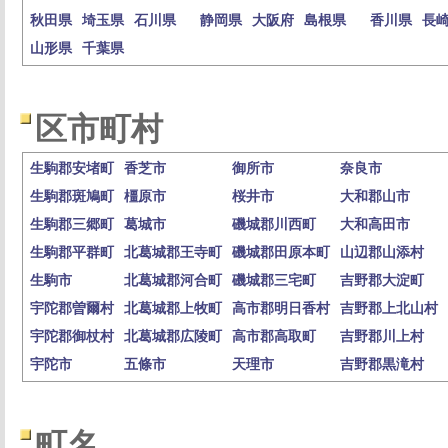
秋田県
埼玉県
石川県
静岡県
大阪府
島根県
香川県
長
山形県
千葉県
区市町村
生駒郡安堵町
香芝市
御所市
奈良市
生駒郡斑鳩町
橿原市
桜井市
大和郡山市
生駒郡三郷町
葛城市
磯城郡川西町
大和高田市
生駒郡平群町
北葛城郡王寺町
磯城郡田原本町
山辺郡山添村
生駒市
北葛城郡河合町
磯城郡三宅町
吉野郡大淀町
宇陀郡曽爾村
北葛城郡上牧町
高市郡明日香村
吉野郡上北山村
宇陀郡御杖村
北葛城郡広陵町
高市郡高取町
吉野郡川上村
宇陀市
五條市
天理市
吉野郡黒滝村
町名