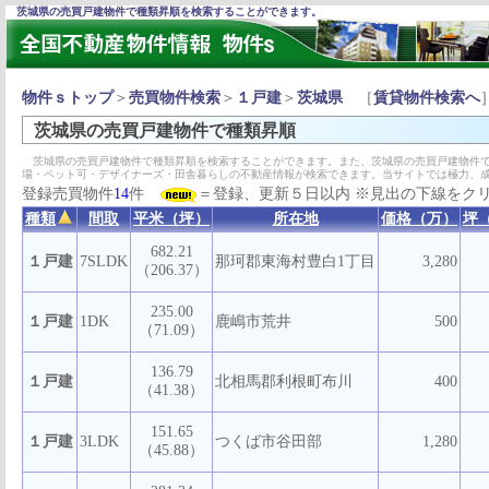
茨城県の売買戸建物件で種類昇順を検索することができます。
物件ｓトップ
＞
売買物件検索
＞
１戸建
＞
茨城県
［
賃貸物件検索へ
茨城県の売買戸建物件で種類昇順
茨城県の売買戸建物件で種類昇順を検索することができます。また、茨城県の売買戸建物件で
場・ペット可・デザイナーズ・田舎暮らしの不動産情報が検索できます。当サイトでは極力、
登録売買物件
14
件
＝登録、更新５日以内 ※見出の下線をク
種類
間取
平米（坪）
所在地
価格（万）
坪
682.21
１戸建
7SLDK
那珂郡東海村豊白1丁目
3,280
（206.37）
235.00
１戸建
1DK
鹿嶋市荒井
500
（71.09）
136.79
１戸建
北相馬郡利根町布川
400
（41.38）
151.65
１戸建
3LDK
つくば市谷田部
1,280
（45.88）