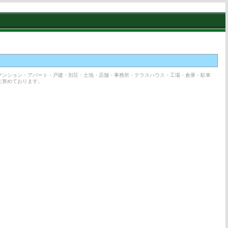
マンション・アパート・戸建・別荘・土地・店舗・事務所・テラスハウス・工場・倉庫・駐車
に努めております。