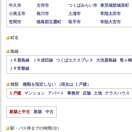
牛久市
古河市
つくばみらい市
東茨城郡城里町
小美玉市
桜川市
土浦市
常陸太田市
笠間市
猿島郡五霞町
取手市
常陸大宮市
町名
路線
ＪＲ鹿島線
ＪＲ成田線
つくばエクスプレス
大洗鹿島線
竜ヶ崎
ＪＲ常磐線
種類
種類を指定しない （現在は １戸建）
１戸建
マンション
アパート
事務所
店舗
土地
テラスハウス
新築と中古
新築
中古
駅・バス停までの時間(分）