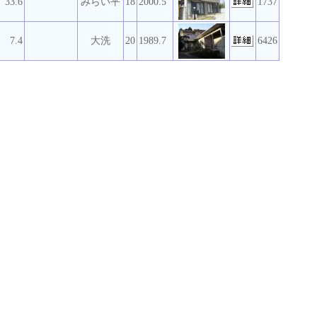
33.6
みらい平
18
2000.5
1737
7.4
大洗
20
1989.7
6426