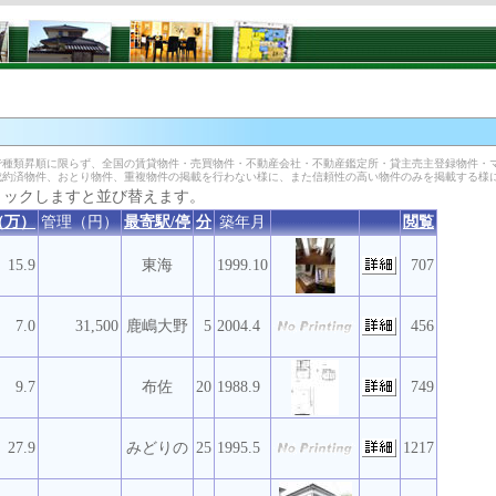
］
種類昇順に限らず、全国の賃貸物件・売買物件・不動産会社・不動産鑑定所・貸主売主登録物件・
成約済物件、おとり物件、重複物件の掲載を行わない様に、また信頼性の高い物件のみを掲載する様
リックしますと並び替えます。
（万）
管理（円）
最寄駅/停
分
築年月
閲覧
15.9
東海
1999.10
707
7.0
31,500
鹿嶋大野
5
2004.4
456
9.7
布佐
20
1988.9
749
27.9
みどりの
25
1995.5
1217