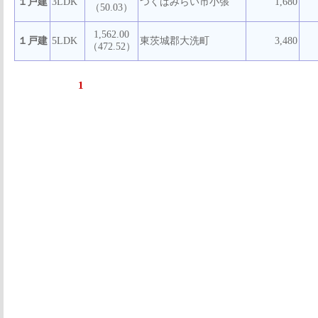
１戸建
3LDK
つくばみらい市小張
1,680
（50.03）
1,562.00
１戸建
5LDK
東茨城郡大洗町
3,480
（472.52）
1