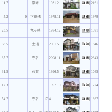
11.7
潮来
1981.2
2161
5.2
0
下総橘
1978.11
1979
23.5
竜ヶ崎
1994.12
1391
38.5
土浦
2001.5
1846
35.7
守谷
2008.11
2343
31.5
佐貫
1996.5
1085
17.3
1997.10
1724
54.7
守谷
17
4.
1367