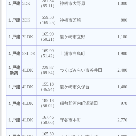
281.34
１戸建
5DK
神栖市大野原
1,000
（85.11）
559.50
１戸建
3DK
神栖市芝崎
880
（169.25）
165.99
１戸建
3LDK
龍ケ崎市立野
1,180
（50.21）
169.99
１戸建
5SLDK
土浦市白鳥町
1,980
（51.42）
１戸建
229.87
4LDK
つくばみらい市谷井田
2,480
（69.54）
新築
155.18
１戸建
4LDK
龍ケ崎市久保台
1,480
（46.94）
185.18
4LDK
稲敷郡河内町源清田
970
１戸建
（56.02）
167.46
１戸建
4LDK
守谷市本町
2,770
（50.66）
165.39