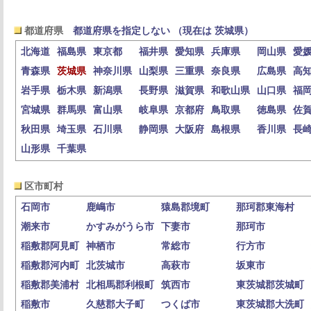
都道府県
都道府県を指定しない （現在は 茨城県）
北海道
福島県
東京都
福井県
愛知県
兵庫県
岡山県
愛
青森県
茨城県
神奈川県
山梨県
三重県
奈良県
広島県
高
岩手県
栃木県
新潟県
長野県
滋賀県
和歌山県
山口県
福
宮城県
群馬県
富山県
岐阜県
京都府
鳥取県
徳島県
佐
秋田県
埼玉県
石川県
静岡県
大阪府
島根県
香川県
長
山形県
千葉県
区市町村
石岡市
鹿嶋市
猿島郡境町
那珂郡東海村
潮来市
かすみがうら市
下妻市
那珂市
稲敷郡阿見町
神栖市
常総市
行方市
稲敷郡河内町
北茨城市
高萩市
坂東市
稲敷郡美浦村
北相馬郡利根町
筑西市
東茨城郡茨城町
稲敷市
久慈郡大子町
つくば市
東茨城郡大洗町