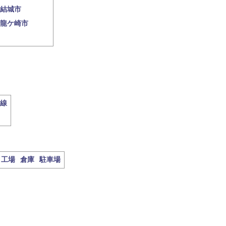
結城市
龍ケ崎市
線
工場
倉庫
駐車場