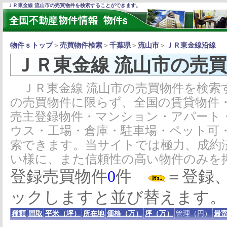
ＪＲ東金線 流山市の売買物件を検索することができます。
物件ｓトップ
＞
売買物件検索
＞
千葉県
＞
流山市
＞
ＪＲ東金線沿線
ＪＲ東金線 流山市の売
ＪＲ東金線 流山市の売買物件を検索
の売買物件に限らず、全国の賃貸物件
売主登録物件・マンション・アパート
ウス・工場・倉庫・駐車場・ペット可
索できます。当サイトでは極力、成約
い様に、また信頼性の高い物件のみを
登録売買物件
0
件
＝登録
ックしますと並び替えます。
種類
間取
平米（坪）
所在地
価格（万）
坪（万）
管理（円）
最寄