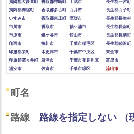
夷隅郡大多喜町
香取郡神崎町
山武市
長生郡一宮町
夷隅郡御宿町
香取郡多古町
白井市
長生郡白子町
いすみ市
香取郡東庄町
匝瑳市
長生郡長生村
市川市
香取市
袖ケ浦市
長生郡長南町
市原市
鎌ケ谷市
館山市
長生郡長柄町
印西市
鴨川市
千葉市稲毛区
長生郡睦沢町
印旛郡栄町
木更津市
千葉市中央区
東金市
印旛郡酒々井町
君津市
千葉市花見川区
富里市
浦安市
佐倉市
千葉市緑区
流山市
町名
路線
路線を指定しない （