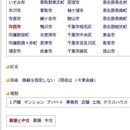
いすみ市
香取郡東庄町
匝瑳市
長生郡長生村
市川市
香取市
袖ケ浦市
長生郡長南町
市原市
鎌ケ谷市
館山市
長生郡長柄町
印西市
鴨川市
千葉市稲毛区
長生郡睦沢町
印旛郡栄町
木更津市
千葉市中央区
東金市
印旛郡酒々井町
君津市
千葉市花見川区
富里市
浦安市
佐倉市
千葉市緑区
流山市
町名
路線
路線を指定しない （現在は ＪＲ東金線）
種類
１戸建
マンション
アパート
事務所
店舗
土地
テラスハウス
新築と中古
新築
中古