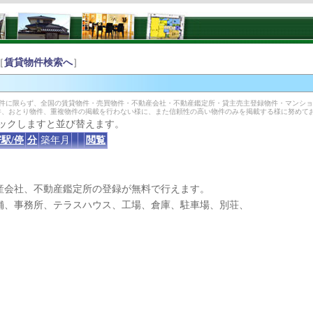
［
賃貸物件検索へ
］
物件に限らず、全国の賃貸物件・売買物件・不動産会社・不動産鑑定所・貸主売主登録物件・マンシ
件、おとり物件、重複物件の掲載を行わない様に、また信頼性の高い物件のみを掲載する様に努めて
ックしますと並び替えます。
駅/停
分
築年月
閲覧
産会社、不動産鑑定所の登録が無料で行えます。
、事務所、テラスハウス、工場、倉庫、駐車場、別荘、