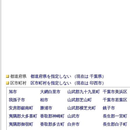
都道府県
都道府県を指定しない （現在は 千葉県）
区市町村
区市町村を指定しない （現在は 印西市）
旭市
大網白里市
山武郡九十九里町
千葉市美浜区
我孫子市
柏市
山武郡芝山町
千葉市若葉区
安房郡鋸南町
勝浦市
山武郡横芝光町
銚子市
夷隅郡大多喜町
香取郡神崎町
山武市
長生郡一宮町
夷隅郡御宿町
香取郡多古町
白井市
長生郡白子町