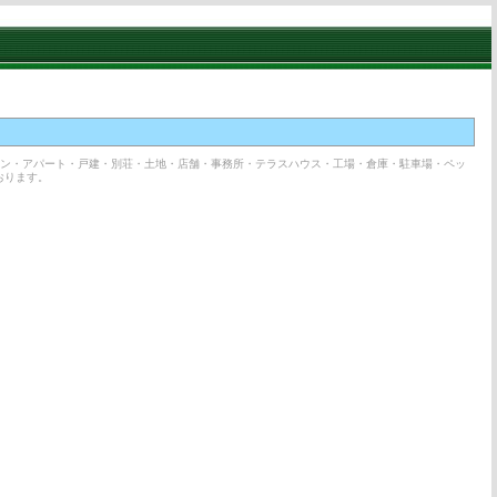
ョン・アパート・戸建・別荘・土地・店舗・事務所・テラスハウス・工場・倉庫・駐車場・ペッ
おります。