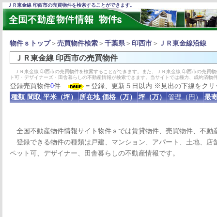
ＪＲ東金線 印西市の売買物件を検索することができます。
物件ｓトップ
＞
売買物件検索
＞
千葉県
＞
印西市
＞
ＪＲ東金線沿線
ＪＲ東金線 印西市の売買物件
ＪＲ東金線 印西市の売買物件を検索することができます。また、ＪＲ東金線 印西市の売買
ト可・デザイナーズ・田舎暮らしの不動産情報が検索できます。当サイトでは極力、成約済物
登録売買物件
0
件
＝登録、更新５日以内 ※見出の下線をクリ
種類
間取
平米（坪）
所在地
価格（万）
坪（万）
管理（円）
最寄
全国不動産物件情報サイト物件ｓでは賃貸物件、売買物件、不動
登録できる物件の種類は戸建、マンション、アパート、土地、店舗
ペット可、デザイナー、田舎暮らしの不動産情報です。